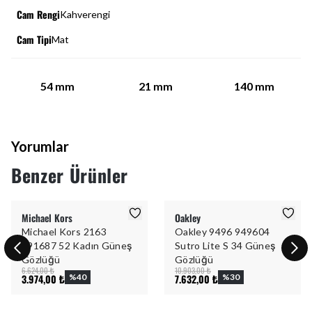
Cam Rengi
Kahverengi
Cam Tipi
Mat
54
mm
21
mm
140
mm
Yorumlar
Benzer Ürünler
Michael Kors
Oakley
Michael Kors 2163
Oakley 9496 949604
391687 52 Kadın Güneş
Sutro Lite S 34 Güneş
Gözlüğü
Gözlüğü
6.624,00 ₺
10.903,00 ₺
3.974,00 ₺
%
40
7.632,00 ₺
%
30