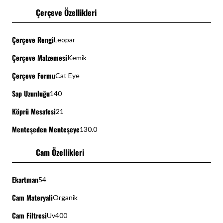
Çerçeve Özellikleri
Çerçeve Rengi
Leopar
Çerçeve Malzemesi
Kemik
Çerçeve Formu
Cat Eye
Sap Uzunluğu
140
Köprü Mesafesi
21
Menteşeden Menteşeye
130.0
Cam Özellikleri
Ekartman
54
Cam Materyali
Organik
Cam Filtresi
Uv400