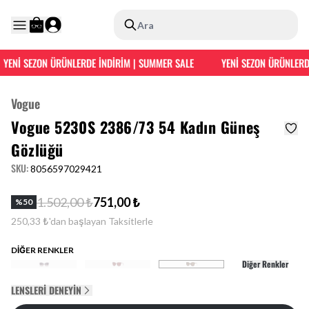
Ara
YENİ SEZON ÜRÜNLERDE İNDİRİM | SUMMER SALE
YENİ SEZON ÜRÜNLERDE
Vogue
Vogue 5230S 2386/73 54 Kadın Güneş
Gözlüğü
SKU
:
8056597029421
1.502,00 ₺
751,00 ₺
%
50
250,33 ₺'dan başlayan Taksitlerle
DİĞER RENKLER
Diğer Renkler
LENSLERI DENEYIN