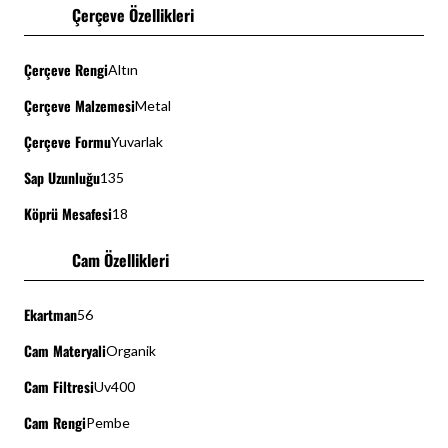
Çerçeve Özellikleri
Çerçeve Rengi
Altın
Çerçeve Malzemesi
Metal
Çerçeve Formu
Yuvarlak
Sap Uzunluğu
135
Köprü Mesafesi
18
Cam Özellikleri
Ekartman
56
Cam Materyali
Organik
Cam Filtresi
Uv400
Cam Rengi
Pembe