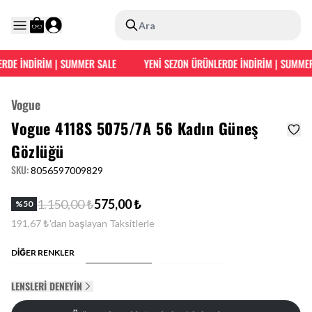
Ara
RDE İNDİRİM | SUMMER SALE
YENİ SEZON ÜRÜNLERDE İNDİRİM | SUMMER
Vogue
Vogue 4118S 5075/7A 56 Kadın Güneş
Gözlüğü
SKU
:
8056597009829
1.150,00 ₺
575,00 ₺
%
50
191,67 ₺'dan başlayan Taksitlerle
DİĞER RENKLER
LENSLERI DENEYIN