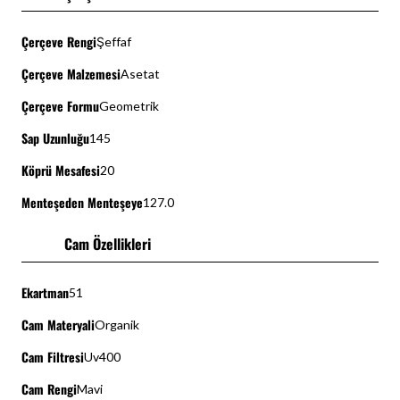
Çerçeve Rengi
Şeffaf
Çerçeve Malzemesi
Asetat
Çerçeve Formu
Geometrik
Sap Uzunluğu
145
Köprü Mesafesi
20
Menteşeden Menteşeye
127.0
Cam Özellikleri
Ekartman
51
Cam Materyali
Organik
Cam Filtresi
Uv400
Cam Rengi
Mavi