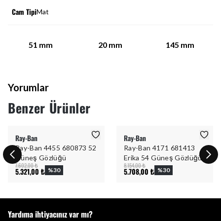
Cam Tipi
Mat
51
mm
20
mm
145
mm
Yorumlar
Benzer Ürünler
Ray-Ban
Ray-Ban
Ray-Ban 4455 680873 52
Ray-Ban 4171 681413
Güneş Gözlüğü
Erika 54 Güneş Gözlüğü
7.602,00 ₺
8.154,00 ₺
5.321,00 ₺
%
30
5.708,00 ₺
%
30
Yardıma ihtiyacınız var mı?