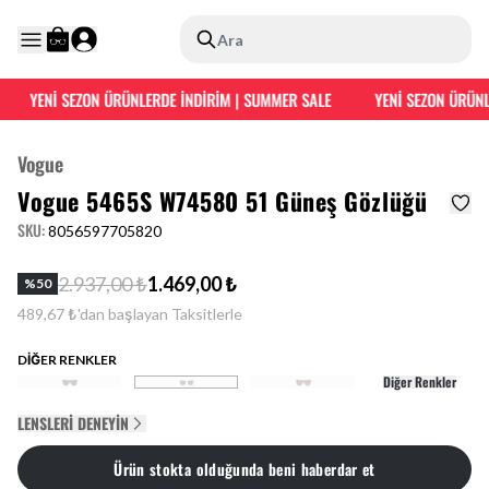
Ara
YENİ SEZON ÜRÜNLERDE İNDİRİM | SUMMER SALE
YENİ SEZON ÜRÜNLE
Vogue
Vogue 5465S W74580 51 Güneş Gözlüğü
SKU
:
8056597705820
2.937,00 ₺
1.469,00 ₺
%
50
489,67 ₺'dan başlayan Taksitlerle
DİĞER RENKLER
Diğer Renkler
LENSLERI DENEYIN
Ürün stokta olduğunda beni haberdar et