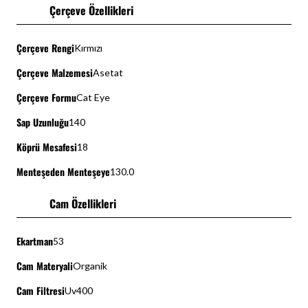
Çerçeve Özellikleri
Çerçeve Rengi
Kırmızı
Çerçeve Malzemesi
Asetat
Çerçeve Formu
Cat Eye
Sap Uzunluğu
140
Köprü Mesafesi
18
Menteşeden Menteşeye
130.0
Cam Özellikleri
Ekartman
53
Cam Materyali
Organik
Cam Filtresi
Uv400