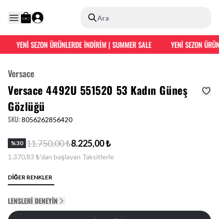
Ara
YENİ SEZON ÜRÜNLERDE İNDİRİM | SUMMER SALE
YENİ SEZON ÜRÜNL
Versace
Versace 4492U 551520 53 Kadın Güneş
Gözlüğü
SKU
:
8056262856420
11.750,00 ₺
8.225,00 ₺
%
30
1.370,83 ₺'dan başlayan Taksitlerle
DİĞER RENKLER
LENSLERI DENEYIN