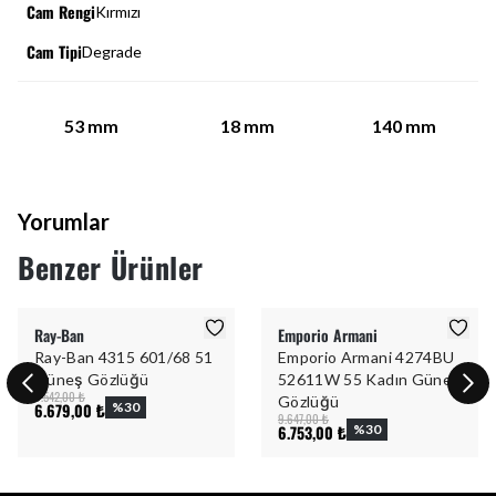
Cam Rengi
Kırmızı
Cam Tipi
Degrade
53
mm
18
mm
140
mm
Yorumlar
Benzer Ürünler
Ray-Ban
Emporio Armani
Ray-Ban 4315 601/68 51
Emporio Armani 4274BU
Güneş Gözlüğü
52611W 55 Kadın Güneş
9.542,00 ₺
Gözlüğü
6.679,00 ₺
%
30
9.647,00 ₺
6.753,00 ₺
%
30