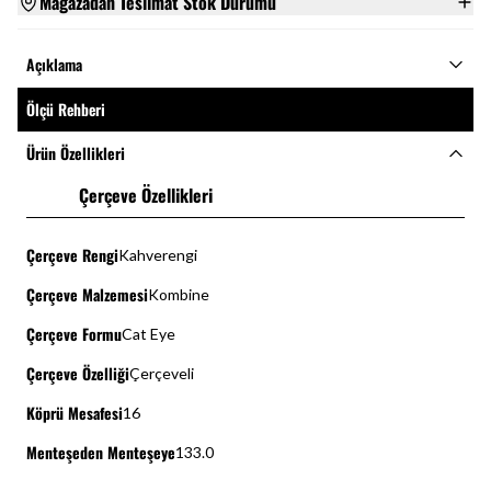
Mağazadan Teslimat Stok Durumu
Açıklama
Ölçü Rehberi
Ürün Özellikleri
Çerçeve Özellikleri
Çerçeve Rengi
Kahverengi
Çerçeve Malzemesi
Kombine
Çerçeve Formu
Cat Eye
Çerçeve Özelliği
Çerçeveli
Köprü Mesafesi
16
Menteşeden Menteşeye
133.0