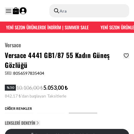
Ara
YENİ SEZON ÜRÜNLERDE İNDİRİM | SUMMER SALE
YENİ SEZON ÜRÜNLER
Versace
Versace 4441 GB1/87 55 Kadın Güneş
Gözlüğü
SKU
:
8056597835404
10.106,00 ₺
5.053,00 ₺
%
50
842,17 ₺'dan başlayan Taksitlerle
DİĞER RENKLER
LENSLERI DENEYIN