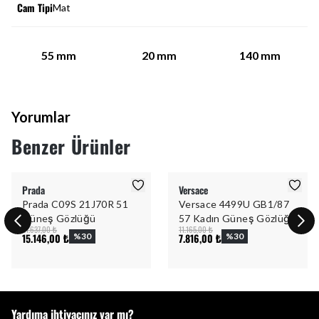
Cam Tipi
Mat
55
mm
20
mm
140
mm
Yorumlar
Benzer Ürünler
Prada
Versace
Prada C09S 21J70R 51
Versace 4499U GB1/87
Güneş Gözlüğü
57 Kadın Güneş Gözlüğü
21.637,00 ₺
11.165,00 ₺
15.146,00 ₺
%
30
7.816,00 ₺
%
30
Yardıma ihtiyacınız var mı?