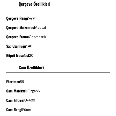
Çerçeve Özellikleri
Çerçeve Rengi
Siyah
Çerçeve Malzemesi
Asetat
Çerçeve Formu
Geometrik
Sap Uzunluğu
140
Köprü Mesafesi
20
Cam Özellikleri
Ekartman
55
Cam Materyali
Organik
Cam Filtresi
Uv400
Cam Rengi
Füme