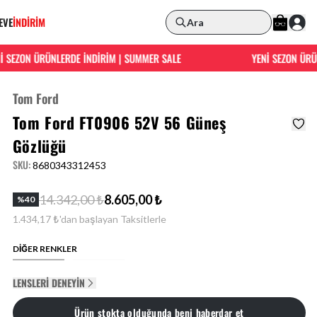
EVE
İNDİRİM
Ara
SEZON ÜRÜNLERDE İNDİRİM | SUMMER SALE
YENİ SEZON ÜRÜNL
Tom Ford
Tom Ford FT0906 52V 56 Güneş
Gözlüğü
SKU
:
8680343312453
14.342,00 ₺
8.605,00 ₺
%
40
1.434,17 ₺'dan başlayan Taksitlerle
DİĞER RENKLER
LENSLERI DENEYIN
Ürün stokta olduğunda beni haberdar et