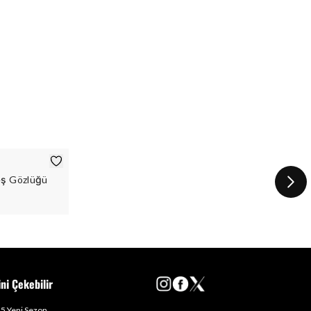
eş Gözlüğü
ini Çekebilir
5 Yeni Sezon