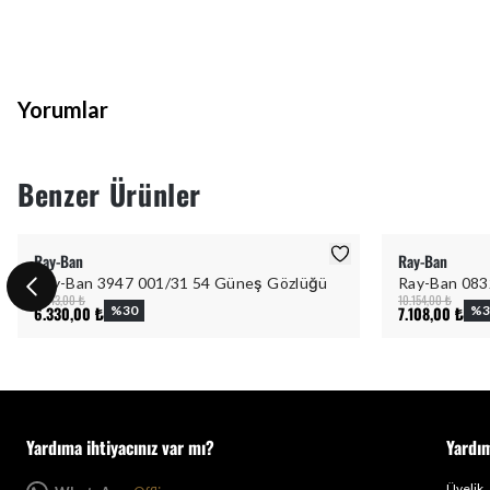
Yorumlar
Benzer Ürünler
Ray-Ban
Ray-Ban
Ray-Ban 3947 001/31 54 Güneş Gözlüğü
Ray-Ban 083
9.043,00 ₺
10.154,00 ₺
6.330,00 ₺
%
30
7.108,00 ₺
%
3
Yardıma ihtiyacınız var mı?
Yardı
Üyelik