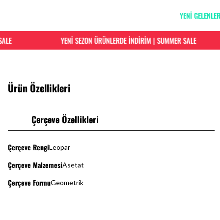
YENİ GELENLE
E
YENİ SEZON ÜRÜNLERDE İNDİRİM | SUMMER SALE
Ürün Özellikleri
Çerçeve Özellikleri
Çerçeve Rengi
Leopar
Çerçeve Malzemesi
Asetat
Çerçeve Formu
Geometrik