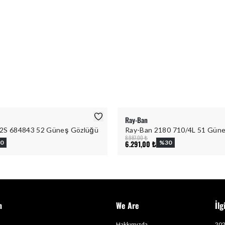
Ray-Ban
2S 684843 52 Güneş Gözlüğü
Ray-Ban 2180 710/4L 51 Gün
8.987,00 ₺
0
6.291,00 ₺
%
30
m
We Are
İlg
Hakkımızda
202