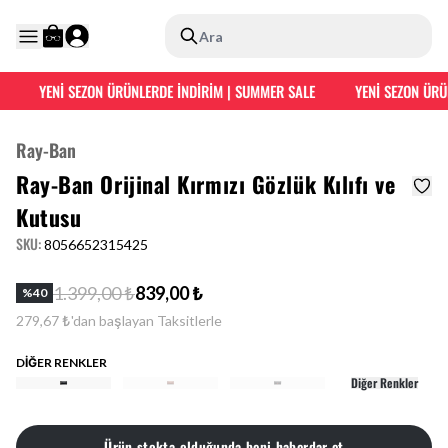
Ara
YENİ SEZON ÜRÜNLERDE İNDİRİM | SUMMER SALE
YENİ SEZON ÜRÜN
Ray-Ban
Ray-Ban Orijinal Kırmızı Gözlük Kılıfı ve
Kutusu
SKU
:
8056652315425
1.399,00 ₺
839,00 ₺
%
40
279,67 ₺'dan başlayan Taksitlerle
DİĞER RENKLER
Diğer Renkler
Ürün stokta olduğunda beni haberdar et