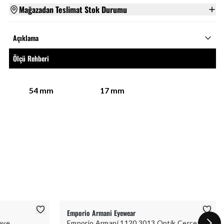
Mağazadan Teslimat Stok Durumu
Açıklama
Ölçü Rehberi
54
mm
17
mm
Emporio Armani Eyewear
eve
Emporio Armani 1120 3013 Optik Çerçeve