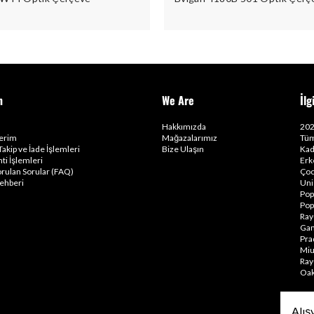
m
We Are
İlg
Hakkımızda
202
lerim
Mağazalarımız
Tüm
Takip ve İade İşlemleri
Bize Ulaşın
Kad
ti İşlemleri
Erk
orulan Sorular (FAQ)
Çoc
ehberi
Uni
Pop
Pop
Ray
Gam
Pra
Miu
Ray
Oak
Alış