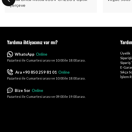
Çerçeve
Yardıma ihtiyacınız var mı?
Yardı
Üyelik
WhatsApp
Online
Sipariş
Pazartesi ile Cumartesi arası ve 10:00 ile 18:00 arası.
Sipariş 
E-Garan
Ara +90 850 259 81 01
Online
Sıkça S
İşlem R
Pazartesi ile Cumartesi arası ve 10:00 ile 18:00 arası.
Bize Sor
Online
Pazartesi ile Cumartesi arası ve 09:00 ile 19:00 arası.