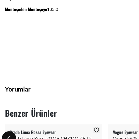
Menteşeden Menteşeye
133.0
Yorumlar
Benzer Ürünler
Prada Linea Rossa Eyewear
Vogue Eyewear
Prada Linea Rossa 01OV CHZ1O1 Optik
Vogue 5605 