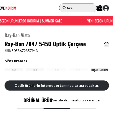
EVE
İNDİRİM
Ara
EZON ÜRÜNLERDE İNDİRİM | SUMMER SALE
YENİ SEZON ÜRÜNLE
Ray-Ban Vista
Ray-Ban 7047 5450 Optik Çerçeve
SKU
:
8053672357943
DİĞER RENKLER
Diğer Renkler
Optik ürünlerin internet ortamında satışı yasaktır.
ORİJİNAL ÜRÜN
Sertifikalı orijinal ürün garantisi