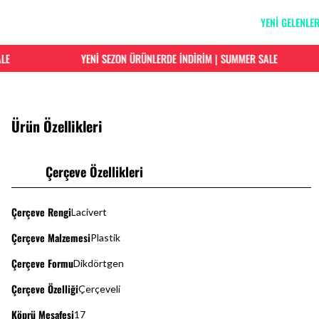
YENİ GELENLE
YENİ SEZON ÜRÜNLERDE İNDİRİM | SUMMER SALE
Ürün Özellikleri
Çerçeve Özellikleri
Çerçeve Rengi
Lacivert
Çerçeve Malzemesi
Plastik
Çerçeve Formu
Dikdörtgen
Çerçeve Özelliği
Çerçeveli
Köprü Mesafesi
17