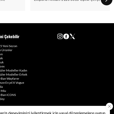
ini Çekebilir
5 Yeni Sezon
 Ürünler
ın
ek
uk
sex
üler Modeller Kadın
üler Modeller Erkek
-Ban Wayfarer
ze Erçel X Vogue
da
 Miu
-Ban ICONS
ley
veriş deneyiminizi iyileştirmek için yasal düzenlemelere uygun