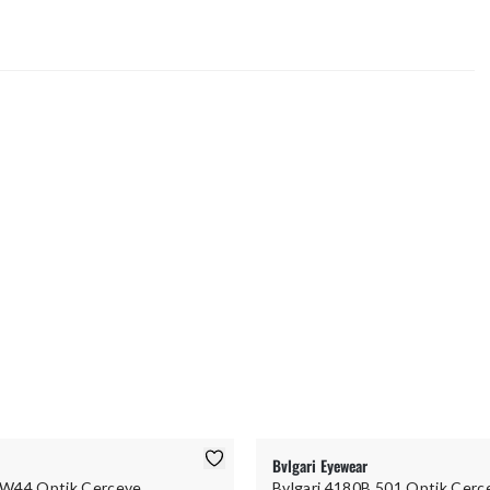
Bvlgari Eyewear
W44 Optik Çerçeve
Bvlgari 4180B 501 Optik Çerç