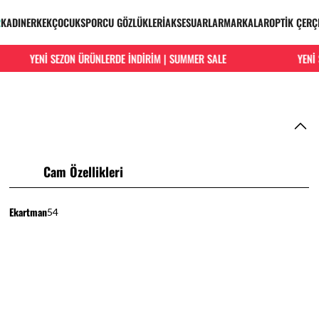
R
KADIN
ERKEK
ÇOCUK
SPORCU GÖZLÜKLERİ
AKSESUARLAR
MARKALAR
OPTİK ÇERÇ
YENİ SEZON ÜRÜNLERDE İNDİRİM | SUMMER SALE
YENİ S
Cam Özellikleri
Ekartman
54
HIZLI VE KOLAY İADE
Hızlı ve ücretsiz iade