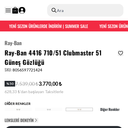
Ara
YENİ SEZON ÜRÜNLERDE İNDİRİM | SUMMER SALE
YENİ SEZON ÜRÜNL
Ray-Ban
Ray-Ban 4416 710/51 Clubmaster 51
Güneş Gözlüğü
SKU
:
8056597721424
7.539,00 ₺
3.770,00 ₺
%
50
628,33 ₺'dan başlayan Taksitlerle
DİĞER RENKLER
Diğer Renkler
LENSLERI DENEYIN