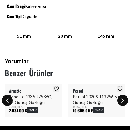
Cam Rengi
Kahverengi
Cam Tipi
Degrade
51
mm
20
mm
145
mm
Yorumlar
Benzer Ürünler
Arnette
Persol
Arnette 4335 27536Q
Persol 1020S 113256 57
32 Güneş Gözlüğü
Güneş Gözlüğü
3.390,00 ₺
15.152,00 ₺
2.034,00 ₺
%
40
10.606,00 ₺
%
30