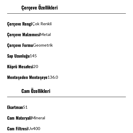
Çerçeve Özellikleri
Çerçeve Rengi
Çok Renkli
Çerçeve Malzemesi
Metal
Çerçeve Formu
Geometrik
Sap Uzunluğu
145
Köprü Mesafesi
20
Menteşeden Menteşeye
136.0
Cam Özellikleri
Ekartman
51
Cam Materyali
Mineral
Cam Filtresi
Uv400