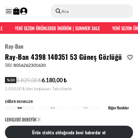
Ara
YENİ SEZON ÜRÜNLERDE İNDİRİM | SUMMER SALE
YENİ SEZON ÜRÜ
Ray-Ban
Ray-Ban 4398 140351 53 Güneş Gözlüğü
SKU
:
8056262301630
8.829,00 ₺
6.180,00 ₺
%
30
1.030,00 ₺'dan başlayan Taksitlerle
DİĞER RENKLER
Diğer Renkler
LENSLERI DENEYIN
Ürün stokta olduğunda beni haberdar et