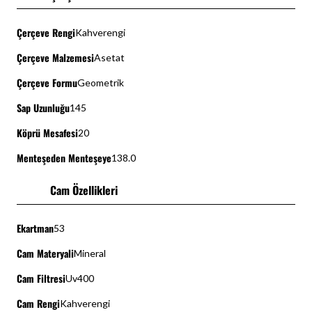
Çerçeve Rengi
Kahverengi
Çerçeve Malzemesi
Asetat
Çerçeve Formu
Geometrik
Sap Uzunluğu
145
Köprü Mesafesi
20
Menteşeden Menteşeye
138.0
Cam Özellikleri
Ekartman
53
Cam Materyali
Mineral
Cam Filtresi
Uv400
Cam Rengi
Kahverengi