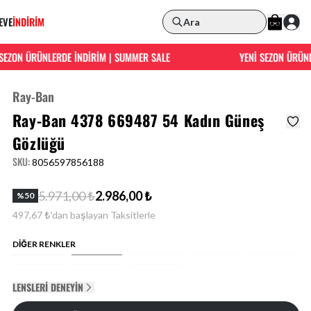
EVE
İNDİRİM
Ara
ZON ÜRÜNLERDE İNDİRİM | SUMMER SALE
YENİ SEZON ÜRÜNLER
Ray-Ban
Ray-Ban 4378 669487 54 Kadın Güneş
Gözlüğü
SKU
:
8056597856188
5.971,00 ₺
2.986,00 ₺
%
50
497,67 ₺'dan başlayan Taksitlerle
DİĞER RENKLER
LENSLERI DENEYIN