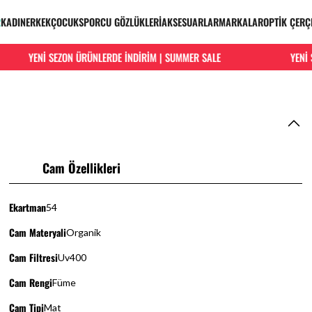
R
KADIN
ERKEK
ÇOCUK
SPORCU GÖZLÜKLERİ
AKSESUARLAR
MARKALAR
OPTİK ÇERÇ
YENİ SEZON ÜRÜNLERDE İNDİRİM | SUMMER SALE
YENİ SE
Cam Özellikleri
Ekartman
54
Cam Materyali
Organik
Cam Filtresi
Uv400
Cam Rengi
Füme
Cam Tipi
Mat