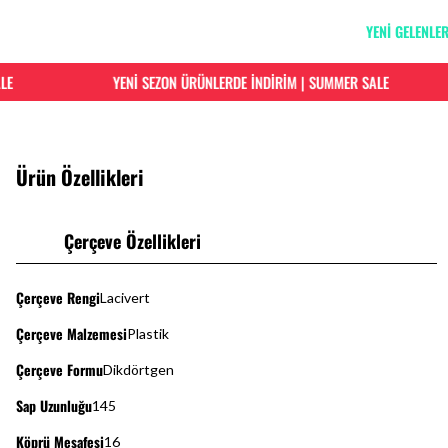
YENİ GELENLE
YENİ SEZON ÜRÜNLERDE İNDİRİM | SUMMER SALE
Ürün Özellikleri
Çerçeve Özellikleri
Çerçeve Rengi
Lacivert
Çerçeve Malzemesi
Plastik
Çerçeve Formu
Dikdörtgen
Sap Uzunluğu
145
Köprü Mesafesi
16