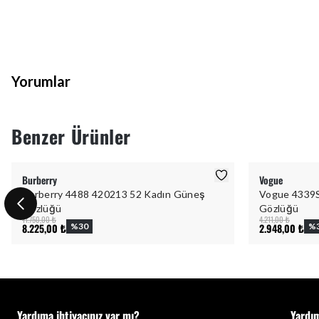
Yorumlar
Benzer Ürünler
Burberry
Vogue
Burberry 4488 420213 52 Kadın Güneş
Vogue 4339S
Gözlüğü
Gözlüğü
11.750,00 ₺
4.211,00 ₺
8.225,00 ₺
%
30
2.948,00 ₺
%
Yardıma ihtiyacınız var mı?
Yardı