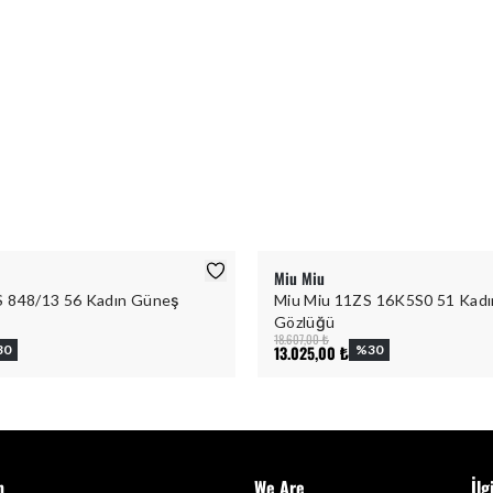
Miu Miu
 848/13 56 Kadın Güneş
Miu Miu 11ZS 16K5S0 51 Kad
Gözlüğü
18.607,00 ₺
30
13.025,00 ₺
%
30
m
We Are
İlg