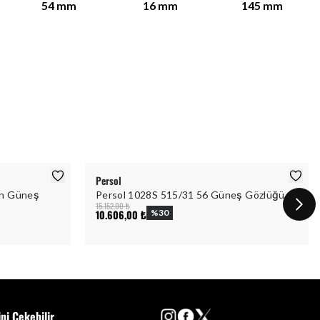
54
mm
16
mm
145
mm
Persol
ın Güneş
Persol 1028S 515/31 56 Güneş Gözlüğü
15.152,00 ₺
10.606,00 ₺
%
30
ini Çekebilir