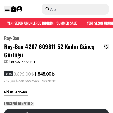
Ara
YENİ SEZON ÜRÜNLERDE İNDİRİM | SUMMER SALE
YENİ SEZON ÜRÜNLE
Ray-Ban
Ray-Ban 4207 609811 52 Kadın Güneş
Gözlüğü
SKU
:
8053672234015
3.695,00 ₺
1.848,00 ₺
%
50
616,00 ₺'dan başlayan Taksitlerle
DİĞER RENKLER
LENSLERI DENEYIN