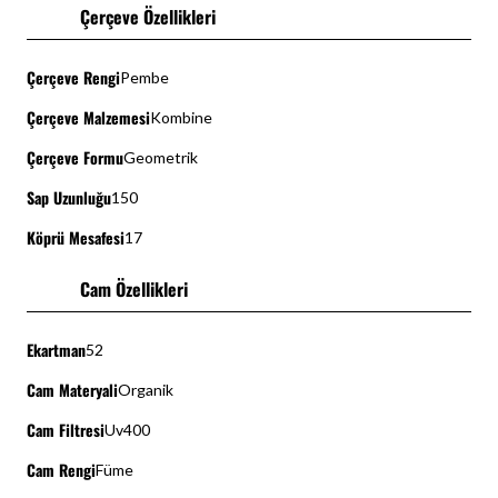
Çerçeve Özellikleri
Çerçeve Rengi
Pembe
Çerçeve Malzemesi
Kombine
Çerçeve Formu
Geometrik
Sap Uzunluğu
150
Köprü Mesafesi
17
Cam Özellikleri
Ekartman
52
Cam Materyali
Organik
Cam Filtresi
Uv400
Cam Rengi
Füme