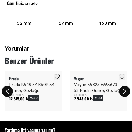
Cam Tipi
Degrade
52
mm
17
mm
150
mm
Yorumlar
Benzer Ürünler
Prada
Vogue
Prada B54S 5AK50P 54
Vogue 5582S W65673
Güneş Gözlüğü
53 Kadın Güneş Gözlüğü
18.307,00 ₺
4.211,00 ₺
12.815,00 ₺
%
30
2.948,00 ₺
%
30
Yardıma ihtiyacınız var mı?