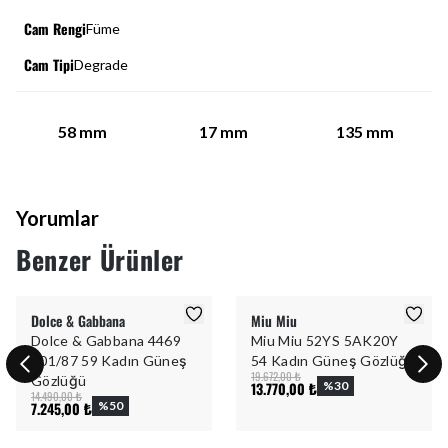
Cam Rengi
Füme
Cam Tipi
Degrade
58
mm
17
mm
135
mm
Yorumlar
Benzer Ürünler
Dolce & Gabbana
Miu Miu
Dolce & Gabbana 4469
Miu Miu 52YS 5AK20Y
501/87 59 Kadın Güneş
54 Kadın Güneş Gözlüğü
19.672,00 ₺
Gözlüğü
13.770,00 ₺
%
30
14.490,00 ₺
7.245,00 ₺
%
50