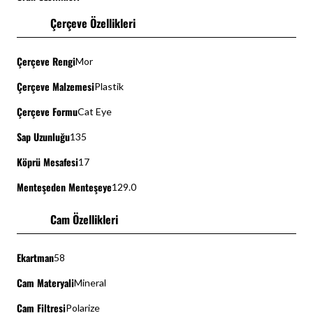
Çerçeve Özellikleri
Çerçeve Rengi
Mor
Çerçeve Malzemesi
Plastik
Çerçeve Formu
Cat Eye
Sap Uzunluğu
135
Köprü Mesafesi
17
Menteşeden Menteşeye
129.0
Cam Özellikleri
Ekartman
58
Cam Materyali
Mineral
Cam Filtresi
Polarize