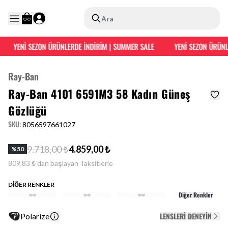
Ara
YENİ SEZON ÜRÜNLERDE İNDİRİM | SUMMER SALE
YENİ SEZON ÜRÜNLE
Ray-Ban
Ray-Ban 4101 6591M3 58 Kadın Güneş
Gözlüğü
SKU
:
8056597661027
9.718,00 ₺
4.859,00 ₺
%
50
809,83 ₺'dan başlayan Taksitlerle
DİĞER RENKLER
Diğer Renkler
LENSLERI DENEYIN
Polarize