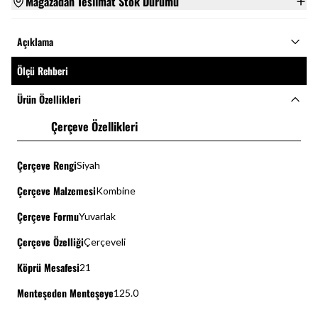
Mağazadan Teslimat Stok Durumu
Açıklama
Ölçü Rehberi
Ürün Özellikleri
Çerçeve Özellikleri
Çerçeve Rengi
Siyah
Çerçeve Malzemesi
Kombine
Çerçeve Formu
Yuvarlak
Çerçeve Özelliği
Çerçeveli
Köprü Mesafesi
21
Menteşeden Menteşeye
125.0