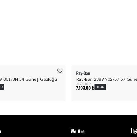
Ray-Ban
9 001/8H 54 Güneş Gözlüğü
Ray-Ban 2389 902/57 57 Gün
10.276,00 ₺
30
7.193,00 ₺
%
30
m
We Are
İlg