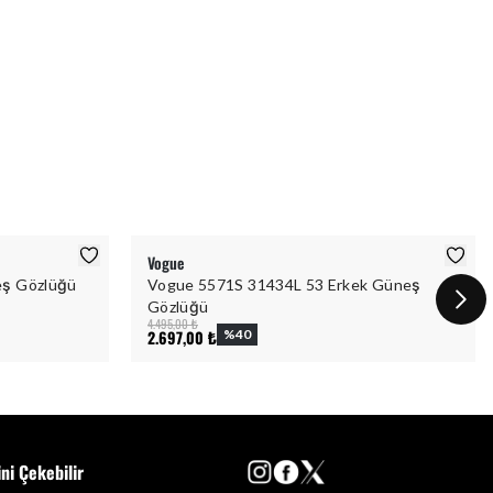
Vogue
eş Gözlüğü
Vogue 5571S 31434L 53 Erkek Güneş
Gözlüğü
4.495,00 ₺
2.697,00 ₺
%
40
ini Çekebilir