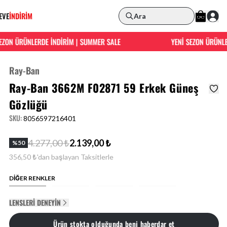
EVE
İNDİRİM
Ara
ON ÜRÜNLERDE İNDİRİM | SUMMER SALE
YENİ SEZON ÜRÜNLERD
Ray-Ban
Ray-Ban 3662M F02871 59 Erkek Güneş
Gözlüğü
SKU
:
8056597216401
4.277,00 ₺
2.139,00 ₺
%
50
356,50 ₺'dan başlayan Taksitlerle
DİĞER RENKLER
LENSLERI DENEYIN
Ürün stokta olduğunda beni haberdar et