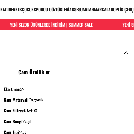
R
KADIN
ERKEK
ÇOCUK
SPORCU GÖZLÜKLERİ
AKSESUARLAR
MARKALAR
OPTİK ÇERÇ
YENİ SEZON ÜRÜNLERDE İNDİRİM | SUMMER SALE
YENİ SEZ
Cam Özellikleri
Ekartman
59
Cam Materyali
Organik
Cam Filtresi
Uv400
Cam Rengi
Yeşil
Cam Tipi
Mat