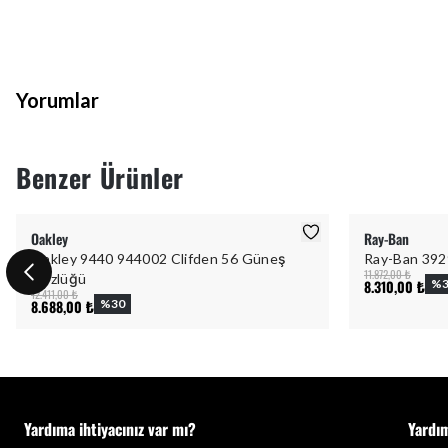
Yorumlar
Benzer Ürünler
Oakley
Ray-Ban
Oakley 9440 944002 Clifden 56 Güneş
Ray-Ban 392
11.872,00 ₺
Gözlüğü
8.310,00 ₺
%
12.411,00 ₺
8.688,00 ₺
%
30
Yardıma ihtiyacınız var mı?
Yardı