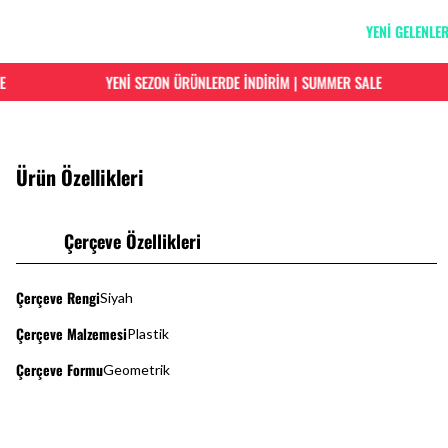
YENİ GELENLE
YENİ SEZON ÜRÜNLERDE İNDİRİM | SUMMER SALE
Ürün Özellikleri
Çerçeve Özellikleri
Çerçeve Rengi
Siyah
Çerçeve Malzemesi
Plastik
Çerçeve Formu
Geometrik