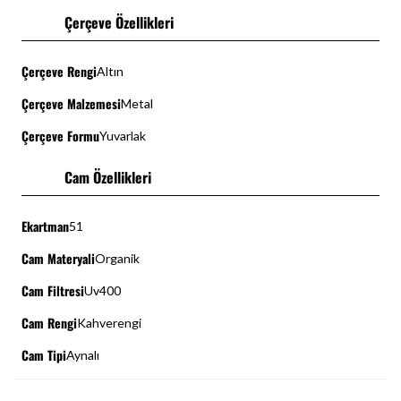
Çerçeve Özellikleri
Çerçeve Rengi
Altın
Çerçeve Malzemesi
Metal
Çerçeve Formu
Yuvarlak
Cam Özellikleri
Ekartman
51
Cam Materyali
Organik
Cam Filtresi
Uv400
Cam Rengi
Kahverengi
Cam Tipi
Aynalı