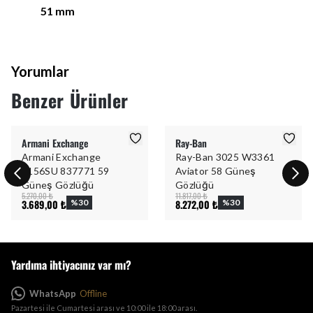
51
mm
Yorumlar
Benzer Ürünler
Armani Exchange
Ray-Ban
Armani Exchange
Ray-Ban 3025 W3361
4156SU 837771 59
Aviator 58 Güneş
Güneş Gözlüğü
Gözlüğü
5.270,00 ₺
11.817,00 ₺
3.689,00 ₺
%
30
8.272,00 ₺
%
30
Yardıma ihtiyacınız var mı?
WhatsApp
Offline
Pazartesi ile Cumartesi arası ve 10:00 ile 18:00 arası.