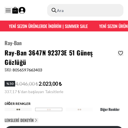
Ara
YENİ SEZON ÜRÜNLERDE İNDİRİM | SUMMER SALE
YENİ SEZON ÜRÜNL
Ray-Ban
Ray-Ban 3647N 92373E 51 Güneş
Gözlüğü
SKU
:
8056597663403
4.046,00 ₺
2.023,00 ₺
%
50
337,17 ₺'dan başlayan Taksitlerle
DİĞER RENKLER
Diğer Renkler
LENSLERI DENEYIN