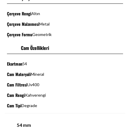
Çerçeve Rengi
Altın
Çerçeve Malzemesi
Metal
Çerçeve Formu
Geometrik
Cam Özellikleri
Ekartman
54
Cam Materyali
Mineral
Cam Filtresi
Uv400
Cam Rengi
Kahverengi
Cam Tipi
Degrade
54
mm