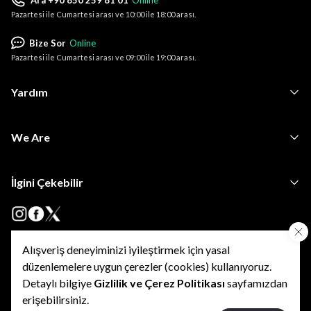
Ara +90 850 259 81 01
Online
Pazartesi ile Cumartesi arası ve 10:00 ile 18:00 arası.
Bize Sor
Online
Pazartesi ile Cumartesi arası ve 09:00 ile 19:00 arası.
Yardım
We Are
İlgini Çekebilir
Alışveriş deneyiminizi iyileştirmek için yasal
•
•
Kişisel Verilerin Korunması
KVKK Başvuru ve Bilgi Talep Formu
•
düzenlemelere uygun çerezler (cookies) kullanıyoruz.
Kişisel Verilerin İşlenmesine Yönelik Açık Rıza Onay Metni
•
•
•
Özel Nitelikli KVKK
Kullanım Şartları
Gizlilik Politikası
Detaylı bilgiye
Gizlilik ve Çerez Politikası
sayfamızdan
•
Çerez Politikası
İptal ve İade Şartları
erişebilirsiniz.