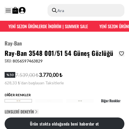
Ara
YENİ SEZON ÜRÜNLERDE İNDİRİM | SUMMER SALE
YENİ SEZON ÜRÜNL
Ray-Ban
Ray-Ban 3548 001/51 54 Güneş Gözlüğü
SKU
:
8056597463829
7.539,00 ₺
3.770,00 ₺
%
50
628,33 ₺'dan başlayan Taksitlerle
DİĞER RENKLER
Diğer Renkler
LENSLERI DENEYIN
Ürün stokta olduğunda beni haberdar et