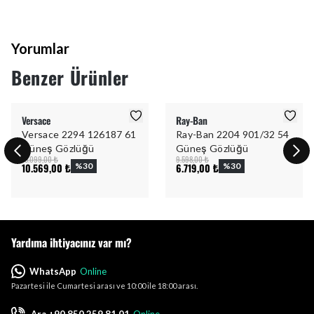
Yorumlar
Benzer Ürünler
Versace
Ray-Ban
Versace 2294 126187 61
Ray-Ban 2204 901/32 54
Güneş Gözlüğü
Güneş Gözlüğü
15.099,00 ₺
9.598,00 ₺
10.569,00 ₺
%
30
6.719,00 ₺
%
30
Yardıma ihtiyacınız var mı?
WhatsApp
Online
Pazartesi ile Cumartesi arası ve 10:00 ile 18:00 arası.