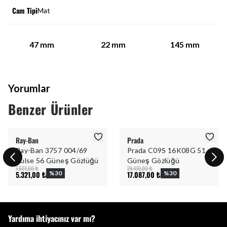
Cam Tipi
Mat
47
mm
22
mm
145
mm
Yorumlar
Benzer Ürünler
Ray-Ban
Prada
Ray-Ban 3757 004/69
Prada C09S 16K08G 51
Pulse 56 Güneş Gözlüğü
Güneş Gözlüğü
7.601,00 ₺
24.410,00 ₺
5.321,00 ₺
%
30
17.087,00 ₺
%
30
Yardıma ihtiyacınız var mı?