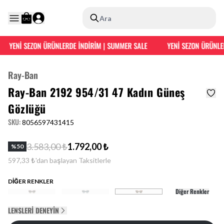
Ara
YENİ SEZON ÜRÜNLERDE İNDİRİM | SUMMER SALE
YENİ SEZON ÜRÜNLER
Ray-Ban
Ray-Ban 2192 954/31 47 Kadın Güneş
Gözlüğü
SKU
:
8056597431415
3.583,00 ₺
1.792,00 ₺
%
50
597,33 ₺'dan başlayan Taksitlerle
DİĞER RENKLER
Diğer Renkler
LENSLERI DENEYIN