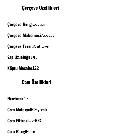
Çerçeve Özellikleri
Çerçeve Rengi
Leopar
Çerçeve Malzemesi
Asetat
Çerçeve Formu
Cat Eye
Sap Uzunluğu
145
Köprü Mesafesi
22
Cam Özellikleri
Ekartman
47
Cam Materyali
Organik
Cam Filtresi
Uv400
Cam Rengi
Füme