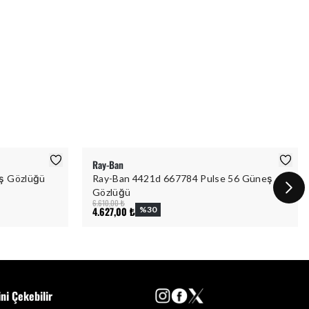
Ray-Ban
ş Gözlüğü
Ray-Ban 4421d 667784 Pulse 56 Güneş
Gözlüğü
6.610,00 ₺
4.627,00 ₺
%
30
ini Çekebilir