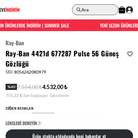
EVE
İNDİRİM
Ara
ÜRÜNLERDE İNDİRİM | SUMMER SALE
YENİ SEZON ÜRÜNLERDE İ
Ray-Ban
Ray-Ban 4421d 677287 Pulse 56 Güneş
Gözlüğü
SKU
:
8056262080979
7.554,00 ₺
4.532,00 ₺
%
40
755,33 ₺'dan başlayan Taksitlerle
DİĞER RENKLER
LENSLERI DENEYIN
Ürün stokta olduğunda beni haberdar et