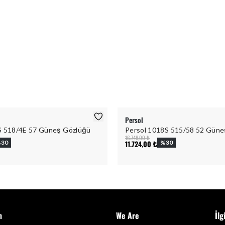
Persol
S 518/4E 57 Güneş Gözlüğü
Persol 1018S 515/58 52 Güne
16.748,00 ₺
%
30
11.724,00 ₺
%
30
m
We Are
İlg