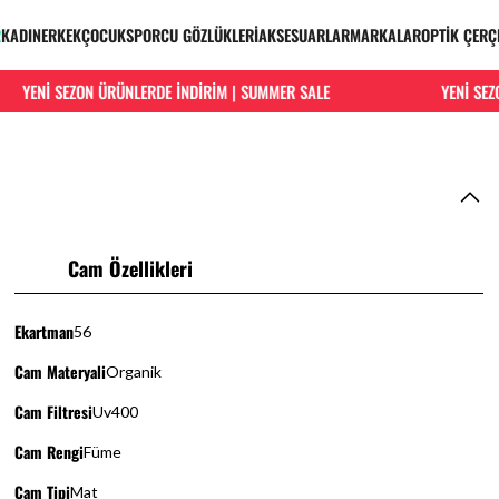
R
KADIN
ERKEK
ÇOCUK
SPORCU GÖZLÜKLERİ
AKSESUARLAR
MARKALAR
OPTİK ÇERÇ
YENİ SEZON ÜRÜNLERDE İNDİRİM | SUMMER SALE
YENİ SEZON 
Cam Özellikleri
Ekartman
56
Cam Materyali
Organik
Cam Filtresi
Uv400
Cam Rengi
Füme
Cam Tipi
Mat