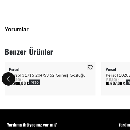
Yorumlar
Benzer Ürünler
Persol
Persol
Persol 3171S 204/S3 52 Güneş Gözlüğü
Persol 1020
15.685,00 ₺
15.153,00 ₺
10.980,00 ₺
%
30
10.607,00 ₺
Yardıma ihtiyacınız var mı?
Yardı