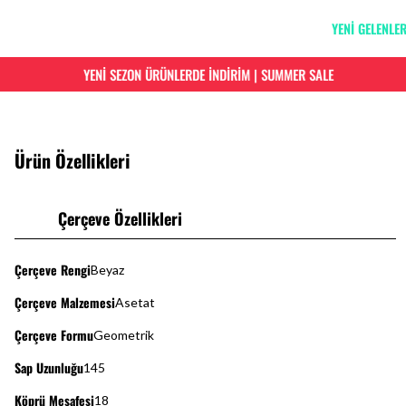
YENİ GELENLE
YENİ SEZON ÜRÜNLERDE İNDİRİM | SUMMER SALE
Ürün Özellikleri
Çerçeve Özellikleri
Çerçeve Rengi
Beyaz
Çerçeve Malzemesi
Asetat
Çerçeve Formu
Geometrik
Sap Uzunluğu
145
Köprü Mesafesi
18