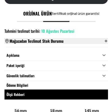
ORİJİNAL ÜRÜN
Sertifikalı orijinal ürün garantisi
Tahmini teslimat tarihi:
10 Ağustos Pazartesi
Mağazadan Teslimat Stok Durumu
Açıklama
Paket içeriği
Güvenlik talimatları
Ödeme Bilgileri
Ölçü Rehberi
56
mm
18
mm
145
mm