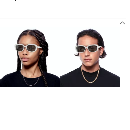
HIZLI VE KOLAY İADE
Hızlı ve ücretsiz iade