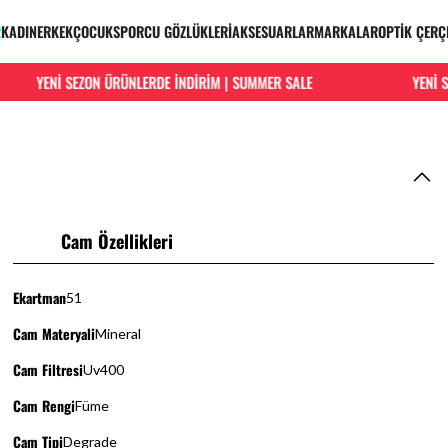
R
KADIN
ERKEK
ÇOCUK
SPORCU GÖZLÜKLERİ
AKSESUARLAR
MARKALAR
OPTİK ÇERÇ
YENİ SEZON ÜRÜNLERDE İNDİRİM | SUMMER SALE
YENİ SEZ
Cam Özellikleri
Ekartman
51
Cam Materyali
Mineral
Cam Filtresi
Uv400
Cam Rengi
Füme
Cam Tipi
Degrade