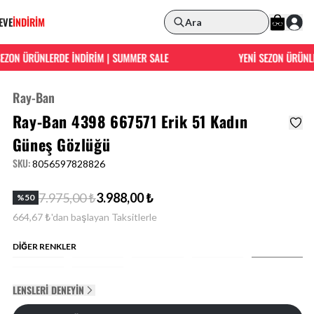
EVE
İNDİRİM
Ara
ON ÜRÜNLERDE İNDİRİM | SUMMER SALE
YENİ SEZON ÜRÜNLERD
Ray-Ban
Ray-Ban 4398 667571 Erik 51 Kadın
Güneş Gözlüğü
SKU
:
8056597828826
7.975,00 ₺
3.988,00 ₺
%
50
664,67 ₺'dan başlayan Taksitlerle
DİĞER RENKLER
LENSLERI DENEYIN