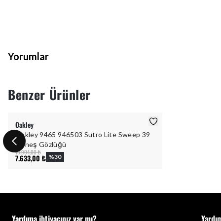
Yorumlar
Benzer Ürünler
Oakley
Oakley 9465 946503 Sutro Lite Sweep 39
Güneş Gözlüğü
10.904,00 ₺
7.633,00 ₺
%
30
Yardıma ihtiyacınız var mı?
Yardı