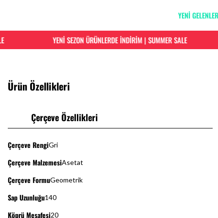
YENİ GELENLE
YENİ SEZON ÜRÜNLERDE İNDİRİM | SUMMER SALE
Ürün Özellikleri
Çerçeve Özellikleri
Çerçeve Rengi
Gri
Çerçeve Malzemesi
Asetat
Çerçeve Formu
Geometrik
Sap Uzunluğu
140
Köprü Mesafesi
20