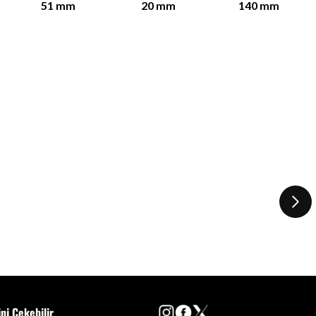
51
mm
20
mm
140
mm
ini Çekebilir