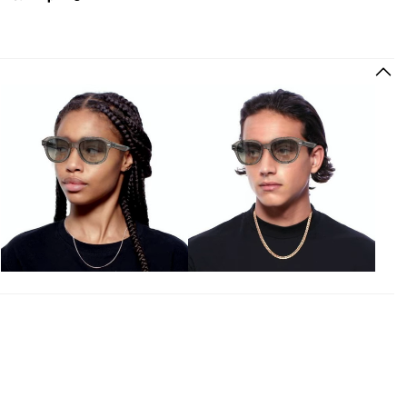
HIZLI VE KOLAY İADE
Hızlı ve ücretsiz iade