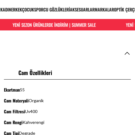
R
KADIN
ERKEK
ÇOCUK
SPORCU GÖZLÜKLERİ
AKSESUARLAR
MARKALAR
OPTİK ÇERÇ
YENİ SEZON ÜRÜNLERDE İNDİRİM | SUMMER SALE
YENİ SE
Cam Özellikleri
Ekartman
55
Cam Materyali
Organik
Cam Filtresi
Uv400
Cam Rengi
Kahverengi
Cam Tipi
Degrade