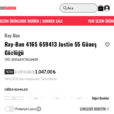
EVE
İNDİRİM
Ara
ZON ÜRÜNLERDE İNDİRİM | SUMMER SALE
YENİ SEZON ÜRÜNLER
Ray-Ban
Ray-Ban 4165 659413 Justin 55 Güneş
Gözlüğü
SKU
:
8056597616409
2.093,00 ₺
1.047,00 ₺
%
50
349,00 ₺'dan başlayan Taksitlerle
DİĞER RENKLER
Diğer Renkler
LENSLERI DENEYIN
Polarize Lens