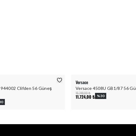
Versace
 944002 Clifden 56 Güneş
Versace 4508U GB1/87 56 Gü
16.748,00 ₺
11.724,00 ₺
%
30
30