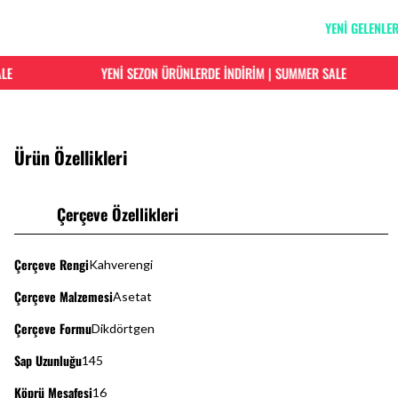
YENİ GELENLE
YENİ SEZON ÜRÜNLERDE İNDİRİM | SUMMER SALE
Ürün Özellikleri
Çerçeve Özellikleri
Çerçeve Rengi
Kahverengi
Çerçeve Malzemesi
Asetat
Çerçeve Formu
Dikdörtgen
Sap Uzunluğu
145
Köprü Mesafesi
16