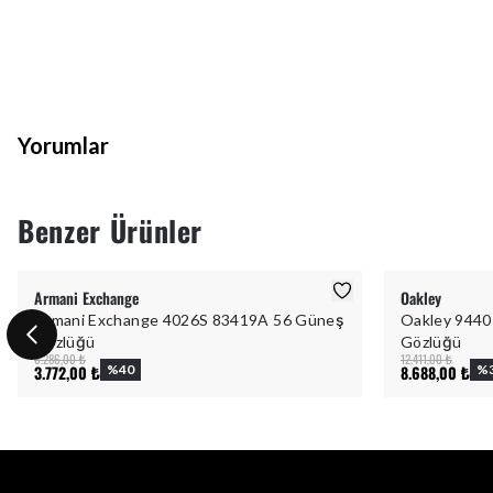
Yorumlar
Benzer Ürünler
Armani Exchange
Oakley
Armani Exchange 4026S 83419A 56 Güneş
Oakley 9440
Gözlüğü
Gözlüğü
6.286,00 ₺
12.411,00 ₺
3.772,00 ₺
%
40
8.688,00 ₺
%