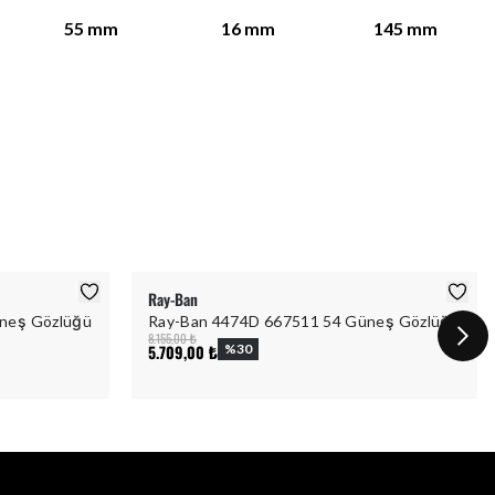
55
mm
16
mm
145
mm
Ray-Ban
neş Gözlüğü
Ray-Ban 4474D 667511 54 Güneş Gözlüğü
8.155,00 ₺
5.709,00 ₺
%
30