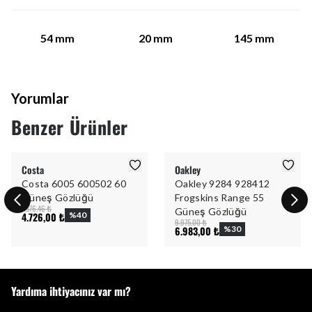
54
mm
20
mm
145
mm
Yorumlar
Benzer Ürünler
Costa
Oakley
Costa 6005 600502 60
Oakley 9284 928412
Güneş Gözlüğü
Frogskins Range 55
7.876,46 ₺
Güneş Gözlüğü
4.726,00 ₺
%
40
9.975,00 ₺
6.983,00 ₺
%
30
Yardıma ihtiyacınız var mı?