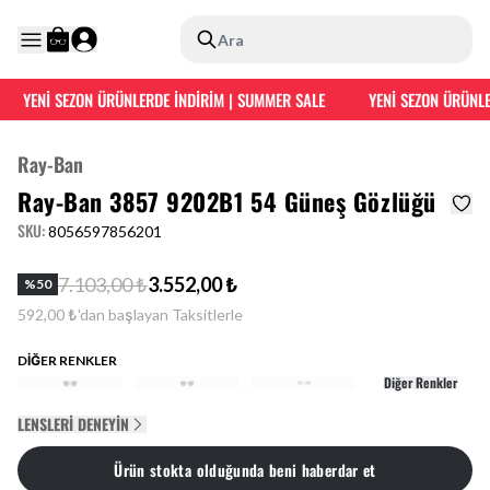
Ara
YENİ SEZON ÜRÜNLERDE İNDİRİM | SUMMER SALE
YENİ SEZON ÜRÜNLE
Ray-Ban
Ray-Ban 3857 9202B1 54 Güneş Gözlüğü
SKU
:
8056597856201
7.103,00 ₺
3.552,00 ₺
%
50
592,00 ₺'dan başlayan Taksitlerle
DİĞER RENKLER
Diğer Renkler
LENSLERI DENEYIN
Ürün stokta olduğunda beni haberdar et