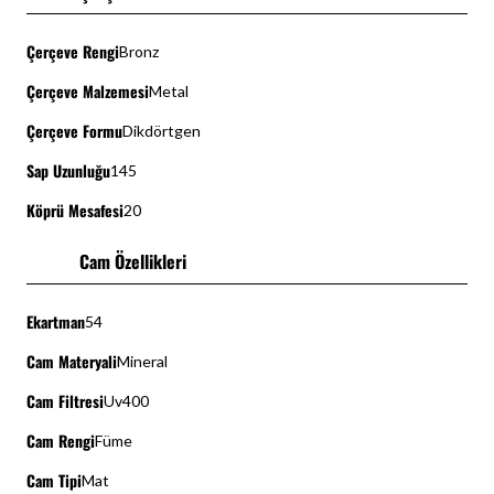
Çerçeve Rengi
Bronz
Çerçeve Malzemesi
Metal
Çerçeve Formu
Dikdörtgen
Sap Uzunluğu
145
Köprü Mesafesi
20
Cam Özellikleri
Ekartman
54
Cam Materyali
Mineral
Cam Filtresi
Uv400
Cam Rengi
Füme
Cam Tipi
Mat