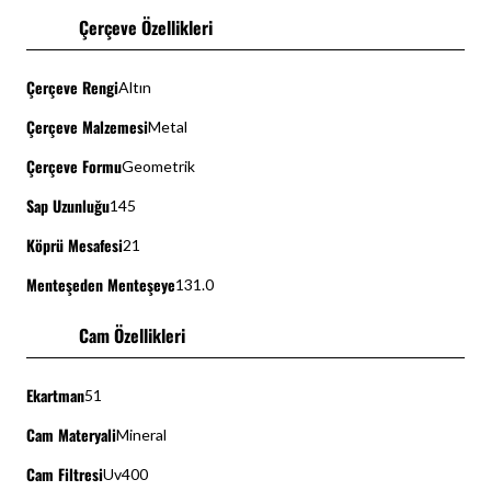
Çerçeve Özellikleri
Çerçeve Rengi
Altın
Çerçeve Malzemesi
Metal
Çerçeve Formu
Geometrik
Sap Uzunluğu
145
Köprü Mesafesi
21
Menteşeden Menteşeye
131.0
Cam Özellikleri
Ekartman
51
Cam Materyali
Mineral
Cam Filtresi
Uv400