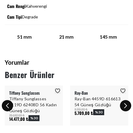
Cam Rengi
Kahverengi
Cam Tipi
Degrade
51
mm
21
mm
145
mm
Yorumlar
Benzer Ürünler
Tiffany Sunglasses
Ray-Ban
Tiffany Sunglasses
Ray-Ban 4459D 616613
3119D 62408D 56 Kadın
54 Güneş Gözlüğü
8.155,00 ₺
Güneş Gözlüğü
5.709,00 ₺
%
30
20.682,00 ₺
14.477,00 ₺
%
30