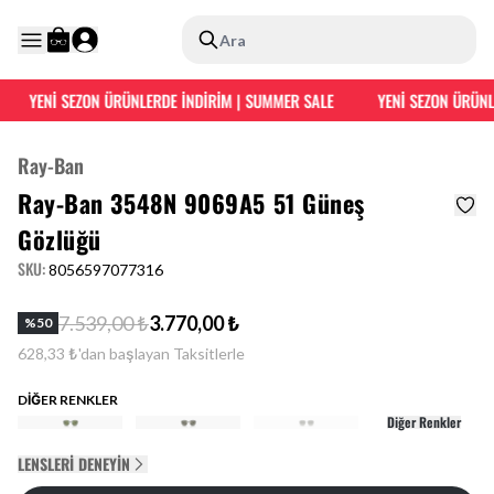
Ara
YENİ SEZON ÜRÜNLERDE İNDİRİM | SUMMER SALE
YENİ SEZON ÜRÜNLE
Ray-Ban
Ray-Ban 3548N 9069A5 51 Güneş
Gözlüğü
SKU
:
8056597077316
7.539,00 ₺
3.770,00 ₺
%
50
628,33 ₺'dan başlayan Taksitlerle
DİĞER RENKLER
Diğer Renkler
LENSLERI DENEYIN