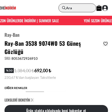
EVE
İNDİRİM
Ara
ON ÜRÜNLERDE İNDİRİM | SUMMER SALE
YENİ SEZON ÜRÜNLERD
Ray-Ban
Ray-Ban 3538 9074W0 53 Güneş
Gözlüğü
SKU
:
8053672926910
1.384,00 ₺
692,00 ₺
%
50
230,67 ₺'dan başlayan Taksitlerle
DİĞER RENKLER
LENSLERI DENEYIN
Ürün stokta olduğunda beni haberdar et