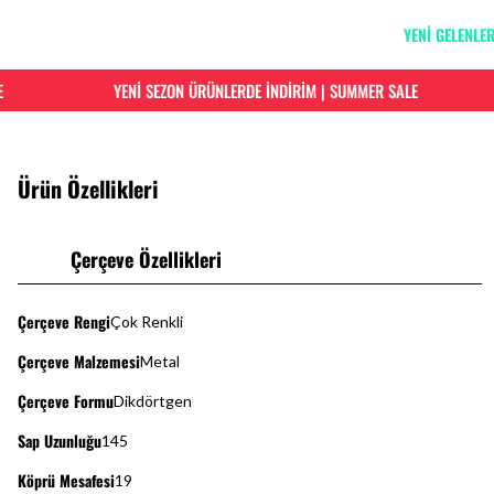
YENİ GELENLE
YENİ SEZON ÜRÜNLERDE İNDİRİM | SUMMER SALE
Ürün Özellikleri
Çerçeve Özellikleri
Çerçeve Rengi
Çok Renkli
Çerçeve Malzemesi
Metal
Çerçeve Formu
Dikdörtgen
Sap Uzunluğu
145
Köprü Mesafesi
19