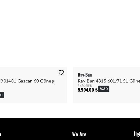
Ray-Ban
 901481 Gascan 60 Güneş
Ray-Ban 4315 601/71 51 Gün
8.434,00 ₺
5.904,00 ₺
%
30
0
m
We Are
İlg