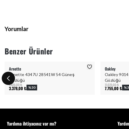
Yorumlar
Benzer Ürünler
Arnette
Oakley
Arnette 4347U 28541W 54 Güneş
Oakley 9014
Gözlüğü
Gözlüğü
4.826,00 ₺
11.079,00 ₺
3.378,00 ₺
%
30
7.755,00 ₺
%
3
Yardıma ihtiyacınız var mı?
Yardı