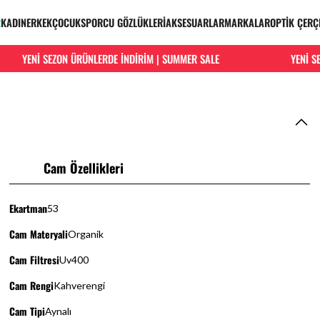
R
KADIN
ERKEK
ÇOCUK
SPORCU GÖZLÜKLERİ
AKSESUARLAR
MARKALAR
OPTİK ÇERÇ
YENİ SEZON ÜRÜNLERDE İNDİRİM | SUMMER SALE
YENİ SEZ
Cam Özellikleri
Ekartman
53
Cam Materyali
Organik
Cam Filtresi
Uv400
Cam Rengi
Kahverengi
Cam Tipi
Aynalı