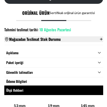
ORİJİNAL ÜRÜN
Sertifikalı orijinal ürün garantisi
Tahmini teslimat tarihi:
10 Ağustos Pazartesi
Mağazadan Teslimat Stok Durumu
Açıklama
Paket içeriği
Güvenlik talimatları
Ödeme Bilgileri
Ölçü Rehberi
53
mm
19
mm
145
mm