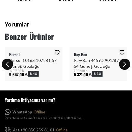
Yorumlar
Benzer Ürünler
Persol
Ray-Ban
Persol 1016S 1078B1 57
Ray-Ban 4459D 901/87
Güneş Gözlüğü
54 Güneş Gözlüğü
16.078,00 ₺
7.602,00 ₺
9.647,00 ₺
%
40
5.321,00 ₺
%
30
Yardıma ihtiyacınız var mı?
WhatsApp
Offline
Pazartesi ile Cumartesi arası ve 10:00 ile 18:00 arası.
Ara +90 850 259 81 01
Offline