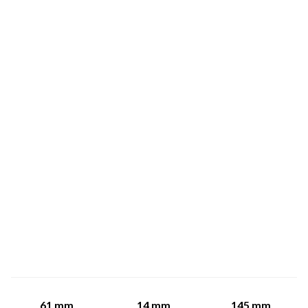
61
mm
14
mm
145
mm