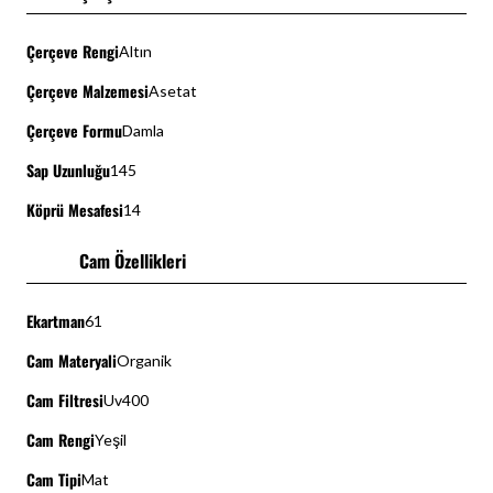
Çerçeve Rengi
Altın
Çerçeve Malzemesi
Asetat
Çerçeve Formu
Damla
Sap Uzunluğu
145
Köprü Mesafesi
14
Cam Özellikleri
Ekartman
61
Cam Materyali
Organik
Cam Filtresi
Uv400
Cam Rengi
Yeşil
Cam Tipi
Mat