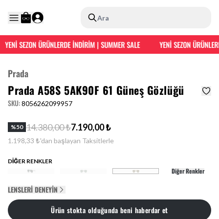
Ara
YENİ SEZON ÜRÜNLERDE İNDİRİM | SUMMER SALE
YENİ SEZON ÜRÜNLERDE
Prada
Prada A58S 5AK90F 61 Güneş Gözlüğü
SKU
:
8056262099957
14.380,00 ₺
7.190,00 ₺
%
50
1.198,33 ₺'dan başlayan Taksitlerle
DİĞER RENKLER
Diğer Renkler
LENSLERI DENEYIN
Ürün stokta olduğunda beni haberdar et