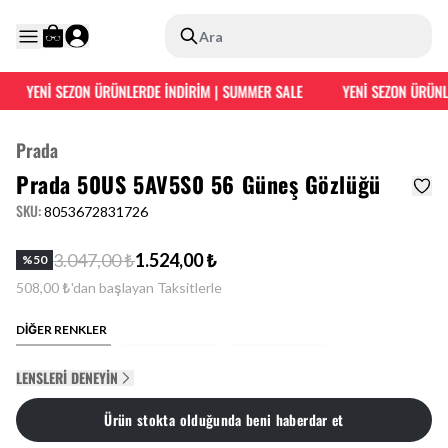
Ara
YENİ SEZON ÜRÜNLERDE İNDİRİM | SUMMER SALE
YENİ SEZON ÜRÜNLE
Prada
Prada 50US 5AV5S0 56 Güneş Gözlüğü
SKU
:
8053672831726
3.047,00 ₺
1.524,00 ₺
%
50
508,00 ₺'dan başlayan Taksitlerle
DİĞER RENKLER
LENSLERI DENEYIN
Ürün stokta olduğunda beni haberdar et