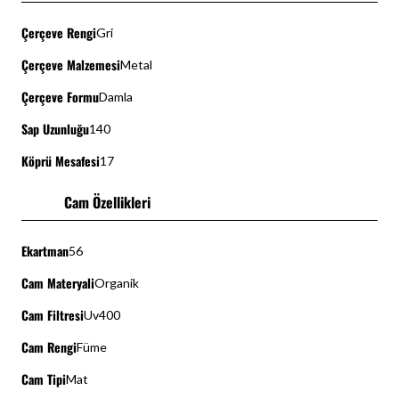
Çerçeve Rengi
Gri
Çerçeve Malzemesi
Metal
Çerçeve Formu
Damla
Sap Uzunluğu
140
Köprü Mesafesi
17
Cam Özellikleri
Ekartman
56
Cam Materyali
Organik
Cam Filtresi
Uv400
Cam Rengi
Füme
Cam Tipi
Mat