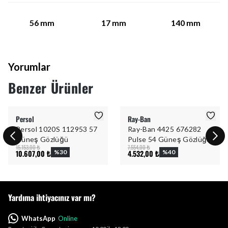
56
mm
17
mm
140
mm
Yorumlar
Benzer Ürünler
Persol
Ray-Ban
Persol 1020S 112953 57
Ray-Ban 4425 676282
Güneş Gözlüğü
Pulse 54 Güneş Gözlüğü
15.153,00 ₺
7.554,00 ₺
10.607,00 ₺
%
30
4.532,00 ₺
%
40
Yardıma ihtiyacınız var mı?
WhatsApp
Online