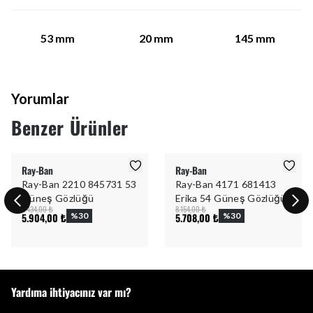
53
mm
20
mm
145
mm
Yorumlar
Benzer Ürünler
Ray-Ban
Ray-Ban
Ray-Ban 2210 845731 53
Ray-Ban 4171 681413
Güneş Gözlüğü
Erika 54 Güneş Gözlüğü
8.434,00 ₺
8.154,00 ₺
5.904,00 ₺
%
30
5.708,00 ₺
%
30
Yardıma ihtiyacınız var mı?