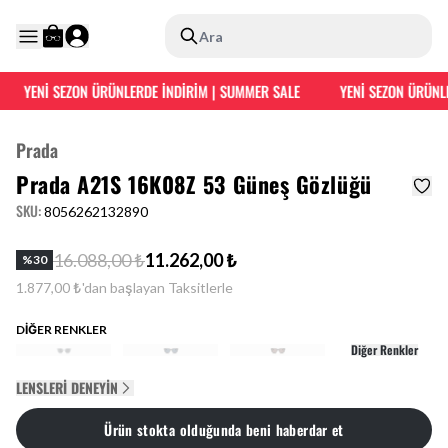
Ara
YENİ SEZON ÜRÜNLERDE İNDİRİM | SUMMER SALE
YENİ SEZON ÜRÜNLE
Prada
Prada A21S 16K08Z 53 Güneş Gözlüğü
SKU
:
8056262132890
16.088,00 ₺
11.262,00 ₺
%
30
1.877,00 ₺'dan başlayan Taksitlerle
DİĞER RENKLER
Diğer Renkler
LENSLERI DENEYIN
Ürün stokta olduğunda beni haberdar et