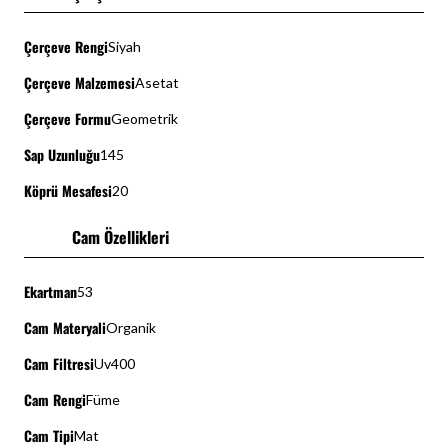
Çerçeve Rengi
Siyah
Çerçeve Malzemesi
Asetat
Çerçeve Formu
Geometrik
Sap Uzunluğu
145
Köprü Mesafesi
20
Cam Özellikleri
Ekartman
53
Cam Materyali
Organik
Cam Filtresi
Uv400
Cam Rengi
Füme
Cam Tipi
Mat