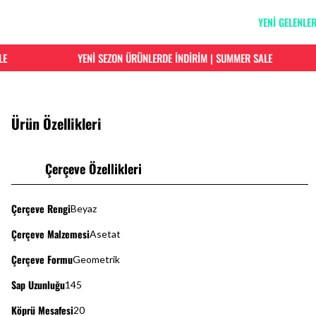
YENİ GELENLE
YENİ SEZON ÜRÜNLERDE İNDİRİM | SUMMER SALE
Ürün Özellikleri
Çerçeve Özellikleri
Çerçeve Rengi
Beyaz
Çerçeve Malzemesi
Asetat
Çerçeve Formu
Geometrik
Sap Uzunluğu
145
Köprü Mesafesi
20