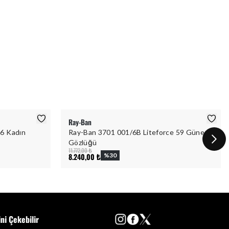
Ray-Ban
6 Kadın
Ray-Ban 3701 001/6B Liteforce 59 Güneş
Gözlüğü
11.772,00 ₺
8.240,00 ₺
%
30
ini Çekebilir