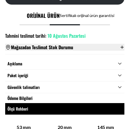
ORİJİNAL ÜRÜN
Sertifikalı orijinal ürün garantisi
Tahmini teslimat tarihi:
10 Ağustos Pazartesi
Mağazadan Teslimat Stok Durumu
Açıklama
Paket içeriği
Güvenlik talimatları
Ödeme Bilgileri
Ölçü Rehberi
53
mm
20
mm
145
mm