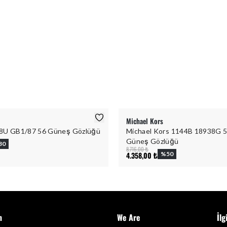
Michael Kors
8U GB1/87 56 Güneş Gözlüğü
Michael Kors 1144B 18938G 5
Güneş Gözlüğü
30
8.716,00 ₺
4.358,00 ₺
%
50
m
We Are
İlg