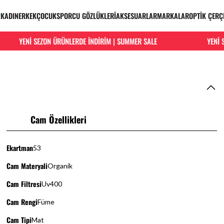
R
KADIN
ERKEK
ÇOCUK
SPORCU GÖZLÜKLERİ
AKSESUARLAR
MARKALAR
OPTİK ÇERÇ
YENİ SEZON ÜRÜNLERDE İNDİRİM | SUMMER SALE
YENİ SE
Cam Özellikleri
Ekartman
53
Cam Materyali
Organik
Cam Filtresi
Uv400
Cam Rengi
Füme
Cam Tipi
Mat