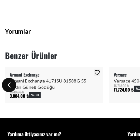
Yorumlar
Benzer Ürünler
Armani Exchange
Versace
Armani Exchange 4171SU 81588G 55
Versace 450
16.748,00 ₺
Kadın Güneş Gözlüğü
11.724,00 ₺
%
5.549,00 ₺
3.884,00 ₺
%
30
Yardıma ihtiyacınız var mı?
Yardı