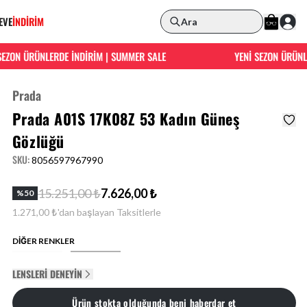
EVE
İNDİRİM
Ara
ZON ÜRÜNLERDE İNDİRİM | SUMMER SALE
YENİ SEZON ÜRÜNLER
Prada
Prada A01S 17K08Z 53 Kadın Güneş
Gözlüğü
SKU
:
8056597967990
15.251,00 ₺
7.626,00 ₺
%
50
1.271,00 ₺'dan başlayan Taksitlerle
DİĞER RENKLER
LENSLERI DENEYIN
Ürün stokta olduğunda beni haberdar et