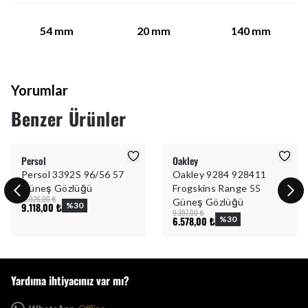
54
mm
20
mm
140
mm
Yorumlar
Benzer Ürünler
Persol
Oakley
Persol 3392S 96/56 57
Oakley 9284 928411
Güneş Gözlüğü
Frogskins Range 55
13.026,00 ₺
Güneş Gözlüğü
9.118,00 ₺
%
30
9.397,00 ₺
6.578,00 ₺
%
30
Yardıma ihtiyacınız var mı?