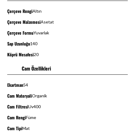
Çerçeve Rengi
Altın
Çerçeve Malzemesi
Asetat
Çerçeve Formu
Yuvarlak
Sap Uzunluğu
140
Köprü Mesafesi
20
Cam Özellikleri
Ekartman
54
Cam Materyali
Organik
Cam Filtresi
Uv400
Cam Rengi
Füme
Cam Tipi
Mat