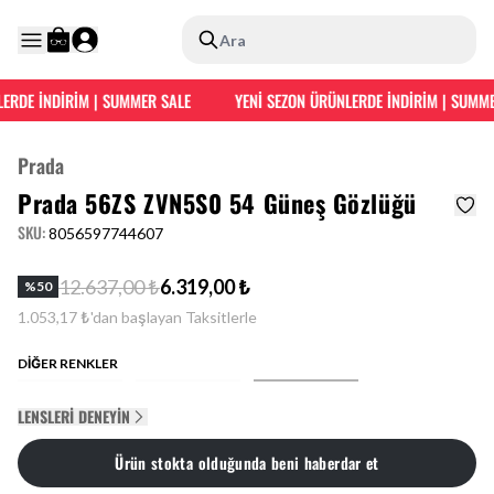
Ara
ERDE İNDİRİM | SUMMER SALE
YENİ SEZON ÜRÜNLERDE İNDİRİM | SUMMER
Prada
Prada 56ZS ZVN5S0 54 Güneş Gözlüğü
SKU
:
8056597744607
12.637,00 ₺
6.319,00 ₺
%
50
1.053,17 ₺'dan başlayan Taksitlerle
DİĞER RENKLER
LENSLERI DENEYIN
Ürün stokta olduğunda beni haberdar et