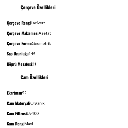
Çerçeve Özellikleri
Çerçeve Rengi
Lacivert
Çerçeve Malzemesi
Asetat
Çerçeve Formu
Geometrik
Sap Uzunluğu
145
Köprü Mesafesi
21
Cam Özellikleri
Ekartman
52
Cam Materyali
Organik
Cam Filtresi
Uv400
Cam Rengi
Mavi