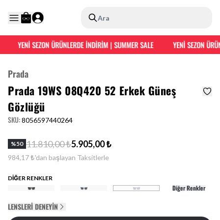
Ara
YENİ SEZON ÜRÜNLERDE İNDİRİM | SUMMER SALE
YENİ SEZON ÜRÜN
Prada
Prada 19WS 08Q420 52 Erkek Güneş
Gözlüğü
SKU
:
8056597440264
11.810,00 ₺
5.905,00 ₺
%
50
984,17 ₺'dan başlayan Taksitlerle
DİĞER RENKLER
Diğer Renkler
LENSLERI DENEYIN