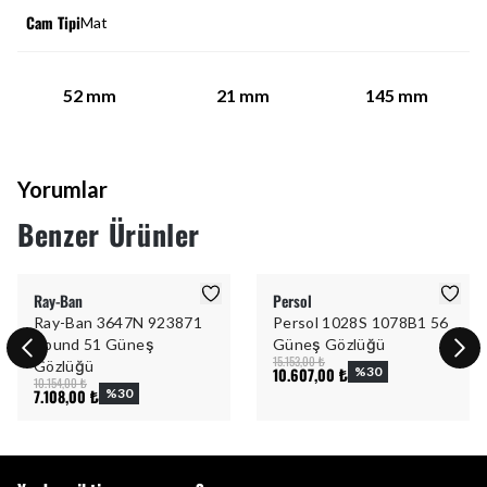
Cam Tipi
Mat
52
mm
21
mm
145
mm
Yorumlar
Benzer Ürünler
Ray-Ban
Persol
Ray-Ban 3647N 923871
Persol 1028S 1078B1 56
Round 51 Güneş
Güneş Gözlüğü
15.153,00 ₺
Gözlüğü
10.607,00 ₺
%
30
10.154,00 ₺
7.108,00 ₺
%
30