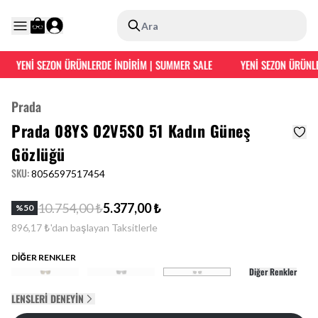
Ara
YENİ SEZON ÜRÜNLERDE İNDİRİM | SUMMER SALE
YENİ SEZON ÜRÜNLE
Prada
Prada 08YS 02V5S0 51 Kadın Güneş
Gözlüğü
SKU
:
8056597517454
10.754,00 ₺
5.377,00 ₺
%
50
896,17 ₺'dan başlayan Taksitlerle
DİĞER RENKLER
Diğer Renkler
LENSLERI DENEYIN