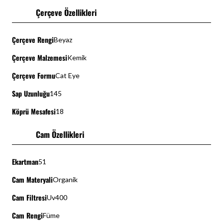
Çerçeve Özellikleri
Çerçeve Rengi
Beyaz
Çerçeve Malzemesi
Kemik
Çerçeve Formu
Cat Eye
Sap Uzunluğu
145
Köprü Mesafesi
18
Cam Özellikleri
Ekartman
51
Cam Materyali
Organik
Cam Filtresi
Uv400
Cam Rengi
Füme