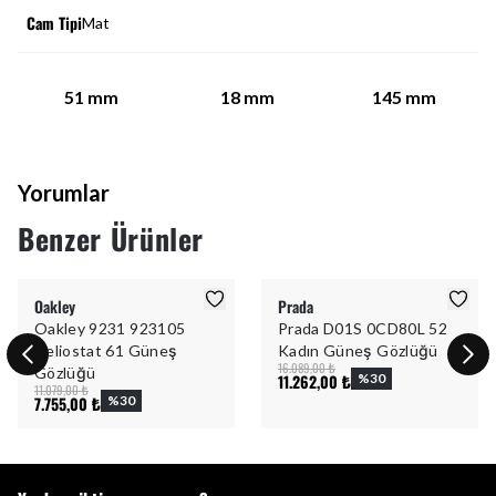
Cam Tipi
Mat
51
mm
18
mm
145
mm
Yorumlar
Benzer Ürünler
Oakley
Prada
Oakley 9231 923105
Prada D01S 0CD80L 52
Heliostat 61 Güneş
Kadın Güneş Gözlüğü
16.089,00 ₺
Gözlüğü
11.262,00 ₺
%
30
11.079,00 ₺
7.755,00 ₺
%
30