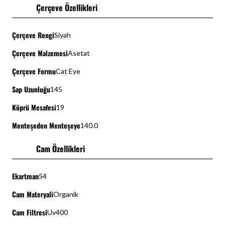
Çerçeve Özellikleri
Çerçeve Rengi
Siyah
Çerçeve Malzemesi
Asetat
Çerçeve Formu
Cat Eye
Sap Uzunluğu
145
Köprü Mesafesi
19
Menteşeden Menteşeye
140.0
Cam Özellikleri
Ekartman
54
Cam Materyali
Organik
Cam Filtresi
Uv400