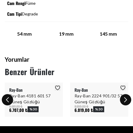
Cam Rengi
Füme
Cam Tipi
Degrade
54
mm
19
mm
145
mm
Yorumlar
Benzer Ürünler
Ray-Ban
Ray-Ban
Ray-Ban 4181 601 57
Ray-Ban 2224 901/32 57
Güneş Gözlüğü
Güneş Gözlüğü
9.581,00 ₺
8.599,00 ₺
6.707,00 ₺
%
30
6.019,00 ₺
%
30