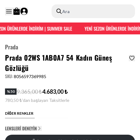
Ara
ON ÜRÜNLERDE İNDİRİM | SUMMER SALE
YENİ SEZON ÜRÜNLERDE İNDİRİM
Prada
Prada 02WS 1AB0A7 54 Kadın Güneş
Gözlüğü
SKU
:
8056597369985
9.365,00 ₺
4.683,00 ₺
%
50
780,50 ₺'dan başlayan Taksitlerle
DİĞER RENKLER
LENSLERI DENEYIN