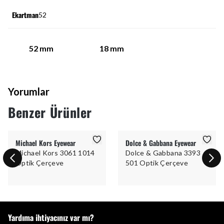
Ekartman
52
52
mm
18
mm
Yorumlar
Benzer Ürünler
Michael Kors Eyewear
Dolce & Gabbana Eyewear
Michael Kors 3061 1014
Dolce & Gabbana 3393
Optik Çerçeve
501 Optik Çerçeve
Yardıma ihtiyacınız var mı?