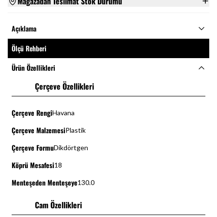
Mağazadan Teslimat Stok Durumu
Açıklama
Ölçü Rehberi
Ürün Özellikleri
Çerçeve Özellikleri
Çerçeve Rengi
Havana
Çerçeve Malzemesi
Plastik
Çerçeve Formu
Dikdörtgen
Köprü Mesafesi
18
Menteşeden Menteşeye
130.0
Cam Özellikleri