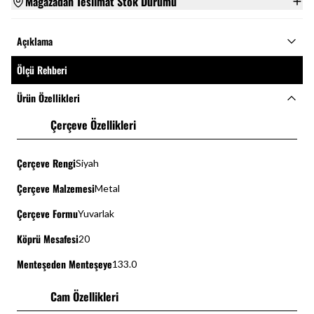
Mağazadan Teslimat Stok Durumu
Açıklama
Ölçü Rehberi
Ürün Özellikleri
Çerçeve Özellikleri
Çerçeve Rengi
Siyah
Çerçeve Malzemesi
Metal
Çerçeve Formu
Yuvarlak
Köprü Mesafesi
20
Menteşeden Menteşeye
133.0
Cam Özellikleri