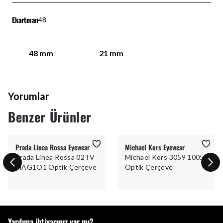
Ekartman
48
48
mm
21
mm
Yorumlar
Benzer Ürünler
Prada Linea Rossa Eyewear
Michael Kors Eyewear
Prada Linea Rossa 02TV
Michael Kors 3059 1005
MAG1O1 Optik Çerçeve
Optik Çerçeve
Yardıma ihtiyacınız var mı?