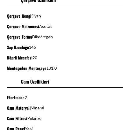
Çerçeve Özellikleri
Çerçeve Rengi
Siyah
Çerçeve Malzemesi
Asetat
Çerçeve Formu
Dikdörtgen
Sap Uzunluğu
145
Köprü Mesafesi
20
Menteşeden Menteşeye
131.0
Cam Özellikleri
Ekartman
52
Cam Materyali
Mineral
Cam Filtresi
Polarize
Cam Rengi
Yeşil