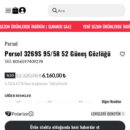
Ara
SEZON ÜRÜNLERDE İNDİRİM | SUMMER SALE
YENİ SEZON ÜRÜNLERDE İNDİ
Persol
Persol 3269S 95/58 52 Güneş Gözlüğü
SKU
:
8056597409278
12.320,00 ₺
6.160,00 ₺
%
50
1.026,67 ₺'dan başlayan Taksitlerle
DİĞER RENKLER
Diğer Renkler
LENSLERI DENEYIN
Polarize
Ürün stokta olduğunda beni haberdar et