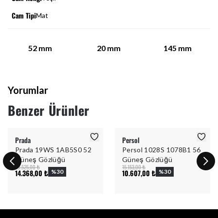
Cam Tipi
Mat
52
mm
20
mm
145
mm
Yorumlar
Benzer Ürünler
Prada
Persol
Prada 19WS 1AB5S0 52
Persol 1028S 1078B1 56
Güneş Gözlüğü
Güneş Gözlüğü
20.525,00 ₺
15.153,00 ₺
14.368,00 ₺
%
30
10.607,00 ₺
%
30