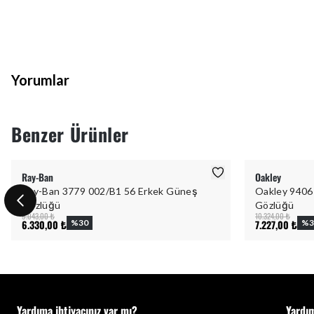
Yorumlar
Benzer Ürünler
Ray-Ban
Oakley
Ray-Ban 3779 002/B1 56 Erkek Güneş
Oakley 9406
Gözlüğü
Gözlüğü
9.043,00 ₺
10.324,00 ₺
6.330,00 ₺
%
30
7.227,00 ₺
%
3
Yardıma ihtiyacınız var mı?
Yardı