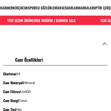
R
KADIN
ERKEK
ÇOCUK
SPORCU GÖZLÜKLERİ
AKSESUARLAR
MARKALAR
OPTİK ÇERÇ
YENİ SEZON ÜRÜNLERDE İNDİRİM | SUMMER SALE
YENİ SEZO
Cam Özellikleri
Ekartman
54
Cam Materyali
Mineral
Cam Filtresi
Uv400
Cam Rengi
Füme
Cam Tipi
Mat