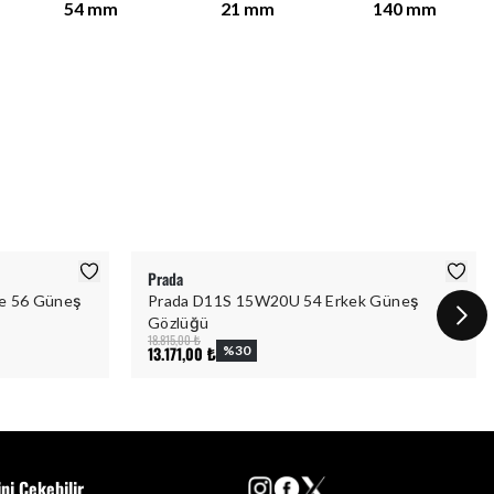
54
mm
21
mm
140
mm
Prada
ce 56 Güneş
Prada D11S 15W20U 54 Erkek Güneş
Gözlüğü
18.815,00 ₺
13.171,00 ₺
%
30
ini Çekebilir