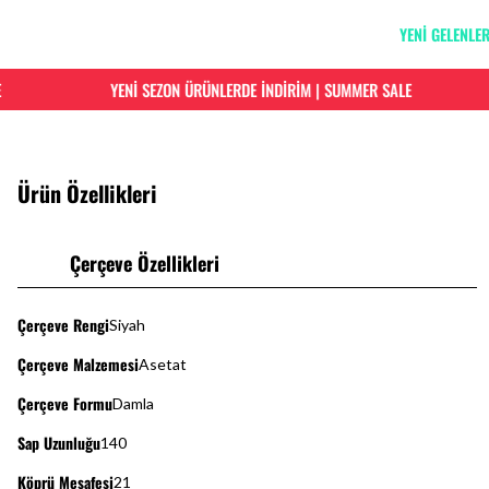
YENİ GELENLE
YENİ SEZON ÜRÜNLERDE İNDİRİM | SUMMER SALE
Ürün Özellikleri
Çerçeve Özellikleri
Çerçeve Rengi
Siyah
Çerçeve Malzemesi
Asetat
Çerçeve Formu
Damla
Sap Uzunluğu
140
Köprü Mesafesi
21