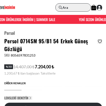
EVE
İNDİRİM
Ara
N ÜRÜNLERDE İNDİRİM | SUMMER SALE
YENİ SEZON ÜRÜNLERDE
Persol
Persol 0714SM 95/B1 54 Erkek Güneş
Gözlüğü
SKU
:
8056597831253
14.407,00 ₺
7.204,00 ₺
%
50
1.200,67 ₺'dan başlayan Taksitlerle
DİĞER RENKLER
LENSLERI DENEYIN