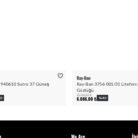
Ray-Ban
 940610 Sutro 37 Güneş
Ray-Ban 3756 001/31 Litefor
Gözlüğü
10.144,00 ₺
0
6.086,00 ₺
%
40
m
We Are
İlg