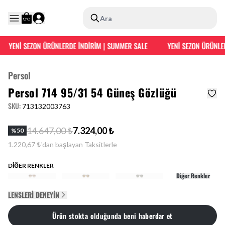
Ara
YENİ SEZON ÜRÜNLERDE İNDİRİM | SUMMER SALE
YENİ SEZON ÜRÜNLER
Persol
Persol 714 95/31 54 Güneş Gözlüğü
SKU
:
713132003763
14.647,00 ₺
7.324,00 ₺
%
50
1.220,67 ₺'dan başlayan Taksitlerle
DİĞER RENKLER
Diğer Renkler
LENSLERI DENEYIN
Ürün stokta olduğunda beni haberdar et