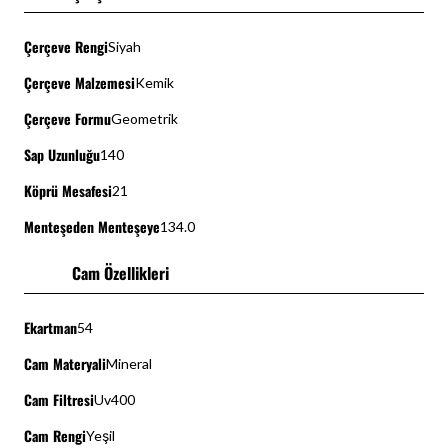
Çerçeve Rengi
Siyah
Çerçeve Malzemesi
Kemik
Çerçeve Formu
Geometrik
Sap Uzunluğu
140
Köprü Mesafesi
21
Menteşeden Menteşeye
134.0
Cam Özellikleri
Ekartman
54
Cam Materyali
Mineral
Cam Filtresi
Uv400
Cam Rengi
Yeşil