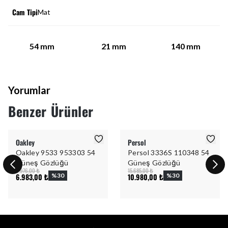
Cam Tipi
Mat
54
mm
21
mm
140
mm
Yorumlar
Benzer Ürünler
Oakley
Persol
Oakley 9533 953303 54
Persol 3336S 110348 54
Güneş Gözlüğü
Güneş Gözlüğü
9.976,00 ₺
15.685,00 ₺
6.983,00 ₺
%
30
10.980,00 ₺
%
30