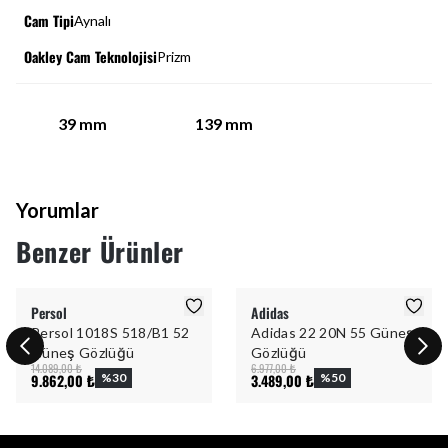
Cam Tipi
Aynalı
Oakley Cam Teknolojisi
Prizm
39
mm
139
mm
Yorumlar
Benzer Ürünler
Persol
Adidas
Persol 1018S 518/B1 52
Adidas 22 20N 55 Güneş
Güneş Gözlüğü
Gözlüğü
14.089,00 ₺
6.977,00 ₺
9.862,00 ₺
%
30
3.489,00 ₺
%
50