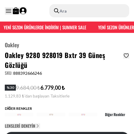
Ara
YENİ SEZON ÜRÜNLERDE İNDİRİM | SUMMER SALE
YENİ SEZON ÜRÜNLERD
Oakley
Oakley 9280 928019 Bxtr 39 Güneş
Gözlüğü
SKU
:
888392666246
9.684,00 ₺
6.779,00 ₺
%
30
1.129,83 ₺'dan başlayan Taksitlerle
DİĞER RENKLER
Diğer Renkler
LENSLERI DENEYIN