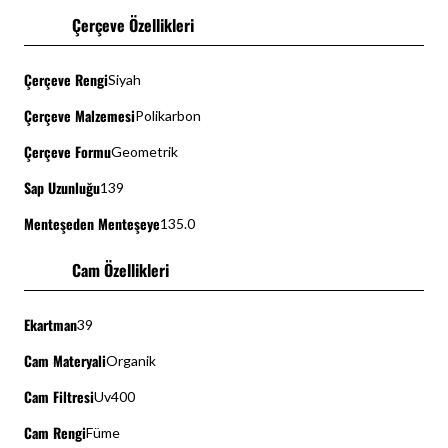
Çerçeve Özellikleri
Çerçeve Rengi
Siyah
Çerçeve Malzemesi
Polikarbon
Çerçeve Formu
Geometrik
Sap Uzunluğu
139
Menteşeden Menteşeye
135.0
Cam Özellikleri
Ekartman
39
Cam Materyali
Organik
Cam Filtresi
Uv400
Cam Rengi
Füme