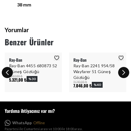
38
mm
Yorumlar
Benzer Ürünler
Ray-Ban
Ray-Ban
Ray-Ban 4455 680873 52
Ray-Ban 2241 954/58
Güneş Gözlüğü
Wayfarer 51 Güneş
7.602,00 ₺
Gözlüğü
5.321,00 ₺
%
30
11.743,00 ₺
7.046,00 ₺
%
40
Yardıma ihtiyacınız var mı?
WhatsApp
Offline
Pazartesi ile Cumartesi arası ve 10:00 ile 18:00 arası.