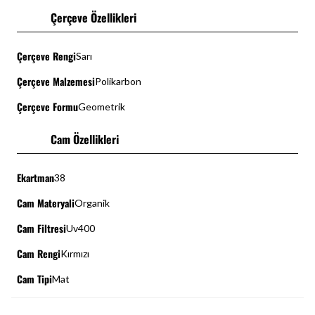
Çerçeve Özellikleri
Çerçeve Rengi
Sarı
Çerçeve Malzemesi
Polikarbon
Çerçeve Formu
Geometrik
Cam Özellikleri
Ekartman
38
Cam Materyali
Organik
Cam Filtresi
Uv400
Cam Rengi
Kırmızı
Cam Tipi
Mat