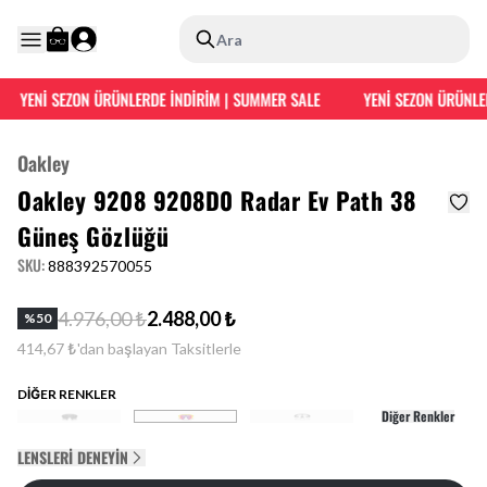
Ara
YENİ SEZON ÜRÜNLERDE İNDİRİM | SUMMER SALE
YENİ SEZON ÜRÜNLER
Oakley
Oakley 9208 9208D0 Radar Ev Path 38
Güneş Gözlüğü
SKU
:
888392570055
4.976,00 ₺
2.488,00 ₺
%
50
414,67 ₺'dan başlayan Taksitlerle
DİĞER RENKLER
Diğer Renkler
LENSLERI DENEYIN