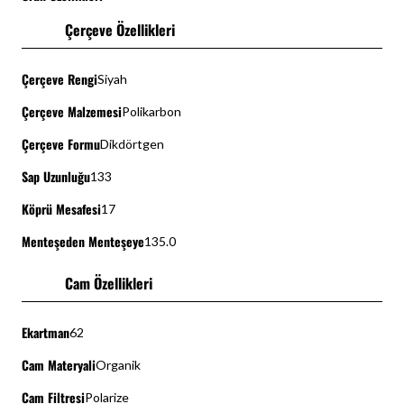
Çerçeve Özellikleri
Çerçeve Rengi
Siyah
Çerçeve Malzemesi
Polikarbon
Çerçeve Formu
Dikdörtgen
Sap Uzunluğu
133
Köprü Mesafesi
17
Menteşeden Menteşeye
135.0
Cam Özellikleri
Ekartman
62
Cam Materyali
Organik
Cam Filtresi
Polarize