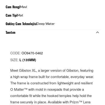
Cam Rengi
Mavi
Cam Tipi
Mat
Oakley Cam Teknolojisi
Deep Water
Tanıtım
CODE:
OO9470-0462
SIZE:
L (135MM)
Meet Gibston XL, a larger version of Gibston, featuring
a high wrap frame built for comfortable, everyday wear.
The frame is constructed from lightweight and resilient
O Matter™ with mold in nosepads that provide a
comfortable fit while the hooked temples help hold the
frame securely in place. Available with Prizm™ Lens