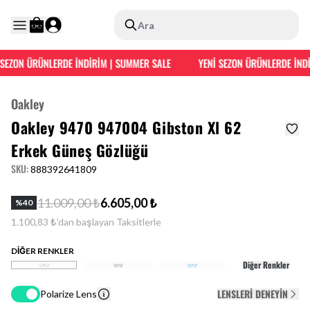
Ara
EZON ÜRÜNLERDE İNDİRİM | SUMMER SALE
YENİ SEZON ÜRÜNLERDE İNDİRİ
Oakley
Oakley 9470 947004 Gibston Xl 62
Erkek Güneş Gözlüğü
SKU
:
888392641809
11.009,00 ₺
6.605,00 ₺
%
40
1.100,83 ₺'dan başlayan Taksitlerle
DİĞER RENKLER
Diğer Renkler
LENSLERI DENEYIN
Polarize Lens