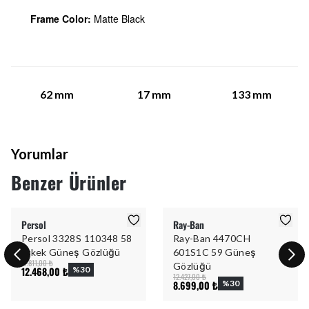
Frame Color:
Matte Black
62
mm
17
mm
133
mm
Yorumlar
Benzer Ürünler
Persol
Ray-Ban
Persol 3328S 110348 58
Ray-Ban 4470CH
Erkek Güneş Gözlüğü
601S1C 59 Güneş
17.811,00 ₺
Gözlüğü
12.468,00 ₺
%
30
12.427,00 ₺
8.699,00 ₺
%
30