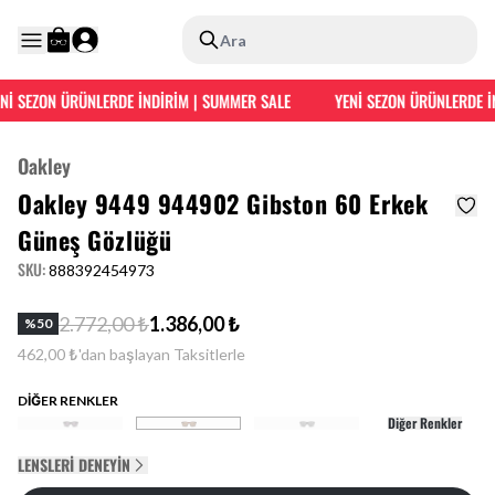
Ara
 SEZON ÜRÜNLERDE İNDİRİM | SUMMER SALE
YENİ SEZON ÜRÜNLERDE İND
Oakley
Oakley 9449 944902 Gibston 60 Erkek
Güneş Gözlüğü
SKU
:
888392454973
2.772,00 ₺
1.386,00 ₺
%
50
462,00 ₺'dan başlayan Taksitlerle
DİĞER RENKLER
Diğer Renkler
LENSLERI DENEYIN