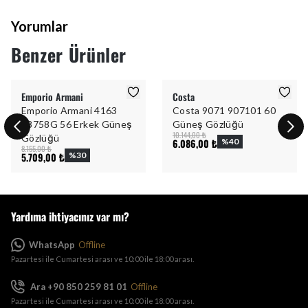
Yorumlar
Benzer Ürünler
Emporio Armani
Costa
Emporio Armani 4163
Costa 9071 907101 60
58758G 56 Erkek Güneş
Güneş Gözlüğü
10.144,00 ₺
Gözlüğü
6.086,00 ₺
%
40
8.155,00 ₺
5.709,00 ₺
%
30
Yardıma ihtiyacınız var mı?
WhatsApp
Offline
Pazartesi ile Cumartesi arası ve 10:00 ile 18:00 arası.
Ara +90 850 259 81 01
Offline
Pazartesi ile Cumartesi arası ve 10:00 ile 18:00 arası.