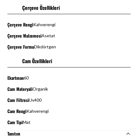
Çerçeve Özellikleri
Çerçeve Rengi
Kahverengi
Çerçeve Malzemesi
Asetat
Çerçeve Formu
Dikdörtgen
Cam Özellikleri
Ekartman
60
Cam Materyali
Organik
Cam Filtresi
Uv400
Cam Rengi
Kahverengi
Cam Tipi
Mat
Tanıtım