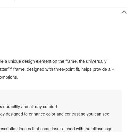
HIZLI VE KOLAY İADE
Hızlı ve ücretsiz iade
re a unique design element on the frame, the universally
atter™ frame, designed with three-point fit, helps provide all-
romotions.
durability and all-day comfort
y designed to enhance color and contrast so you can see
ription lenses that come laser etched with the ellipse logo