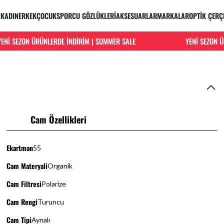
R
KADIN
ERKEK
ÇOCUK
SPORCU GÖZLÜKLERİ
AKSESUARLAR
MARKALAR
OPTİK ÇERÇ
 SEZON ÜRÜNLERDE İNDİRİM | SUMMER SALE
YENİ SEZON ÜRÜN
Cam Özellikleri
Ekartman
55
Cam Materyali
Organik
Cam Filtresi
Polarize
Cam Rengi
Turuncu
Cam Tipi
Aynalı