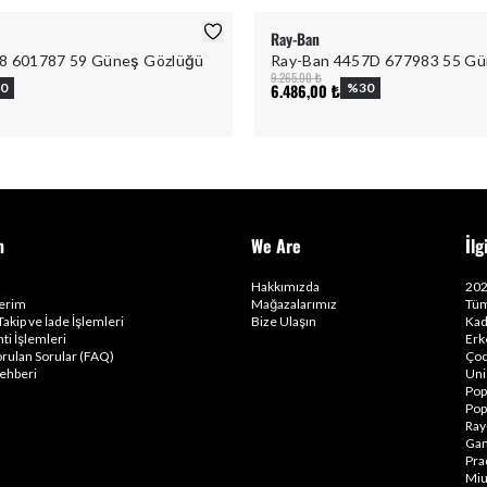
Ray-Ban
8 601787 59 Güneş Gözlüğü
Ray-Ban 4457D 677983 55 Gü
9.265,00 ₺
0
6.486,00 ₺
%
30
m
We Are
İlg
Hakkımızda
202
lerim
Mağazalarımız
Tüm
Takip ve İade İşlemleri
Bize Ulaşın
Kad
ti İşlemleri
Erk
orulan Sorular (FAQ)
Çoc
ehberi
Uni
Pop
Pop
Ray
Gam
Pra
Miu