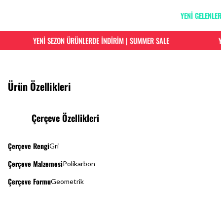
YENİ GELENLE
YENİ SEZON ÜRÜNLERDE İNDİRİM | SUMMER SALE
YENİ
Ürün Özellikleri
Çerçeve Özellikleri
Çerçeve Rengi
Gri
Çerçeve Malzemesi
Polikarbon
Çerçeve Formu
Geometrik