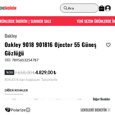
EVE
İNDİRİM
Ara
LERDE İNDİRİM | SUMMER SALE
YENİ SEZON ÜRÜNLERDE İNDİR
Oakley
Oakley 9018 901816 Ojector 55 Güneş
Gözlüğü
SKU
:
7895653254787
9.658,00 ₺
4.829,00 ₺
%
50
804,83 ₺'dan başlayan Taksitlerle
DİĞER RENKLER
Diğer Renkler
LENSLERI DENEYIN
Polarize