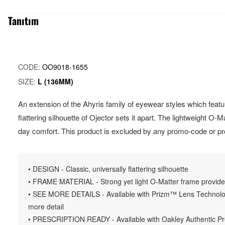
Tanıtım
CODE:
OO9018-1655
SIZE:
L (136MM)
An extension of the Ahyris family of eyewear styles which featu
flattering silhouette of Ojector sets it apart. The lightweight O-M
day comfort. This product is excluded by any promo-code or p
• DESIGN - Classic, universally flattering silhouette
• FRAME MATERIAL - Strong yet light O-Matter frame provides 
• SEE MORE DETAILS - Available with Prizm™ Lens Technolog
more detail
• PRESCRIPTION READY - Available with Oakley Authentic Presc