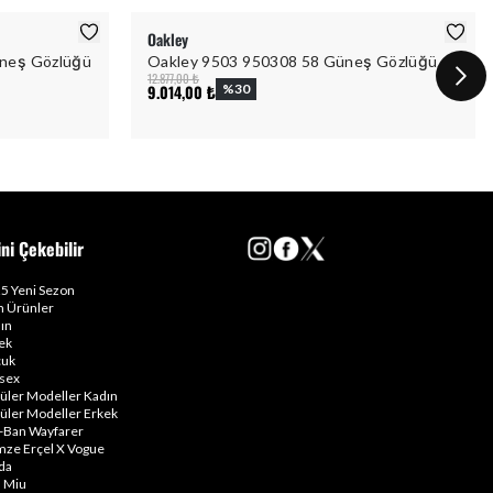
Oakley
neş Gözlüğü
Oakley 9503 950308 58 Güneş Gözlüğü
12.877,00 ₺
9.014,00 ₺
%
30
ini Çekebilir
5 Yeni Sezon
 Ürünler
ın
ek
uk
sex
üler Modeller Kadın
üler Modeller Erkek
-Ban Wayfarer
ze Erçel X Vogue
da
 Miu