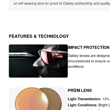
on left wearing lens for proof of Oakley authenticity and qualit
FEATURES & TECHNOLOGY
IMPACT PROTECTION
Oakley lenses are designe
circumstances to ensure u
conditions.
PRIZM LENS
Light Transmission:
13%
Light Conditions:
Bright L