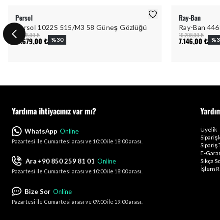
Persol
Ray-Ban
Persol 1022S 515/M3 58 Güneş Gözlüğü
Ray-Ban 446
25.255,00 ₺
10.208,00 ₺
17.679,00 ₺
%
30
7.146,00 ₺
%
3
Yardıma ihtiyacınız var mı?
Yardı
Üyelik
WhatsApp
Online
Sipariş
Pazartesi ile Cumartesi arası ve 10:00 ile 18:00 arası.
Sipariş 
E-Garan
Ara +90 850 259 81 01
Online
Sıkça S
İşlem R
Pazartesi ile Cumartesi arası ve 10:00 ile 18:00 arası.
Bize Sor
Online
Pazartesi ile Cumartesi arası ve 09:00 ile 19:00 arası.