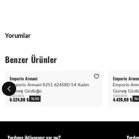
Yorumlar
Benzer Ürünler
Emporio Armani
Emporio Arman
Emporio Armani 4251 62658D 54 Kadın
Emporio Arm
Güneş Gözlüğü
Güneş Gözl
9.320,00 ₺
7.366,00 ₺
6.524,00 ₺
%
30
4.420,00 ₺
%
Yardıma ihtiyacınız var mı?
Yardı