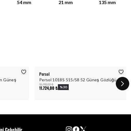
54
mm
21
mm
135
mm
Persol
ın Güneş
Persol 1018S 515/58 52 Güneş Gözlüğü
16.748,00 ₺
11.724,00 ₺
%
30
ini Çekebilir