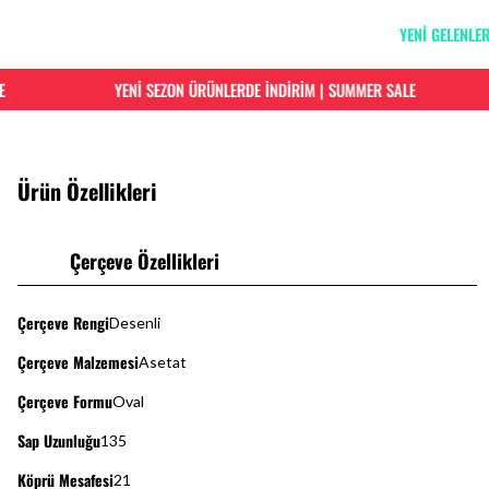
YENİ GELENLE
YENİ SEZON ÜRÜNLERDE İNDİRİM | SUMMER SALE
Ürün Özellikleri
Çerçeve Özellikleri
Çerçeve Rengi
Desenli
Çerçeve Malzemesi
Asetat
Çerçeve Formu
Oval
Sap Uzunluğu
135
Köprü Mesafesi
21