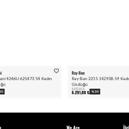
i
Ray-Ban
ani 4246U 625473 54 Kadın
Ray-Ban 2215 14293B 59 Kad
üğü
Gözlüğü
8.987,00 ₺
40
6.291,00 ₺
%
30
m
We Are
İlg