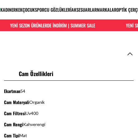
R
KADIN
ERKEK
ÇOCUK
SPORCU GÖZLÜKLERİ
AKSESUARLAR
MARKALAR
OPTİK ÇERÇ
YENİ SEZON ÜRÜNLERDE İNDİRİM | SUMMER SALE
YENİ SEZ
Cam Özellikleri
Ekartman
54
Cam Materyali
Organik
Cam Filtresi
Uv400
Cam Rengi
Kahverengi
Cam Tipi
Mat