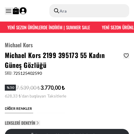
Ara
YENİ SEZON ÜRÜNLERDE İNDİRİM | SUMMER SALE
YENİ SEZON ÜRÜNLE
Michael Kors
Michael Kors 2199 395173 55 Kadın
Güneş Gözlüğü
SKU
:
725125402590
7.539,00 ₺
3.770,00 ₺
%
50
628,33 ₺'dan başlayan Taksitlerle
DİĞER RENKLER
LENSLERI DENEYIN