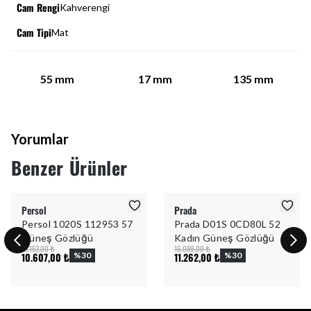
Cam Rengi
Kahverengi
Cam Tipi
Mat
55
mm
17
mm
135
mm
Yorumlar
Benzer Ürünler
Persol
Prada
Persol 1020S 112953 57
Prada D01S 0CD80L 52
Güneş Gözlüğü
Kadın Güneş Gözlüğü
15.153,00 ₺
16.089,00 ₺
10.607,00 ₺
%
30
11.262,00 ₺
%
30