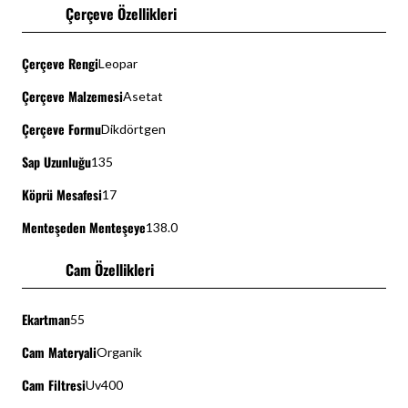
Çerçeve Özellikleri
Çerçeve Rengi
Leopar
Çerçeve Malzemesi
Asetat
Çerçeve Formu
Dikdörtgen
Sap Uzunluğu
135
Köprü Mesafesi
17
Menteşeden Menteşeye
138.0
Cam Özellikleri
Ekartman
55
Cam Materyali
Organik
Cam Filtresi
Uv400