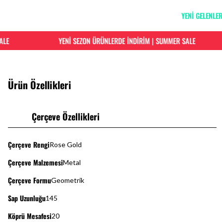
YENİ GELENLE
E
YENİ SEZON ÜRÜNLERDE İNDİRİM | SUMMER SALE
Ürün Özellikleri
Çerçeve Özellikleri
Çerçeve Rengi
Rose Gold
Çerçeve Malzemesi
Metal
Çerçeve Formu
Geometrik
Sap Uzunluğu
145
Köprü Mesafesi
20