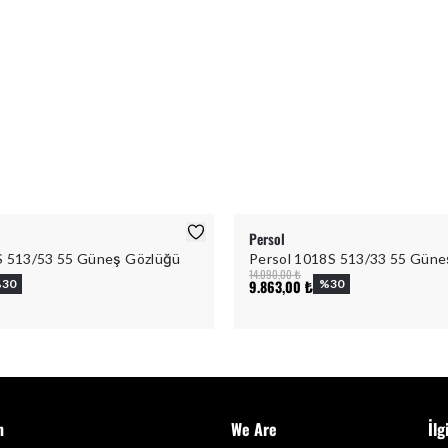
Persol
S 513/53 55 Güneş Gözlüğü
Persol 1018S 513/33 55 Güne
14.090,00 ₺
%
30
9.863,00 ₺
%
30
m
We Are
İlg