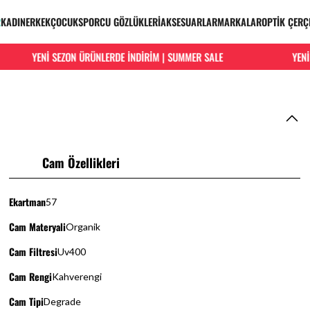
R
KADIN
ERKEK
ÇOCUK
SPORCU GÖZLÜKLERİ
AKSESUARLAR
MARKALAR
OPTİK ÇERÇ
YENİ SEZON ÜRÜNLERDE İNDİRİM | SUMMER SALE
YENİ S
Cam Özellikleri
Ekartman
57
Cam Materyali
Organik
Cam Filtresi
Uv400
Cam Rengi
Kahverengi
Cam Tipi
Degrade