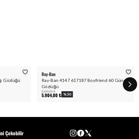
Ray-Ban
ş Gözlüğü
Ray-Ban 4147 617187 Boyfriend 60 Güneş
Gözlüğü
8.434,00 ₺
5.904,00 ₺
%
30
ini Çekebilir