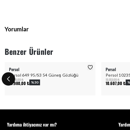
Yorumlar
Benzer Ürünler
Persol
Persol
Persol 649 95/S3 54 Güneş Gözlüğü
Persol 1023
15.685,00 ₺
15.153,00 ₺
10.980,00 ₺
%
30
10.607,00 ₺
Yardıma ihtiyacınız var mı?
Yardı