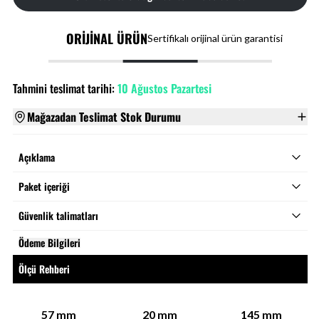
ORİJİNAL ÜRÜN
Sertifikalı orijinal ürün garantisi
Tahmini teslimat tarihi:
10 Ağustos Pazartesi
Mağazadan Teslimat Stok Durumu
Açıklama
Paket içeriği
Güvenlik talimatları
Ödeme Bilgileri
Ölçü Rehberi
57
mm
20
mm
145
mm