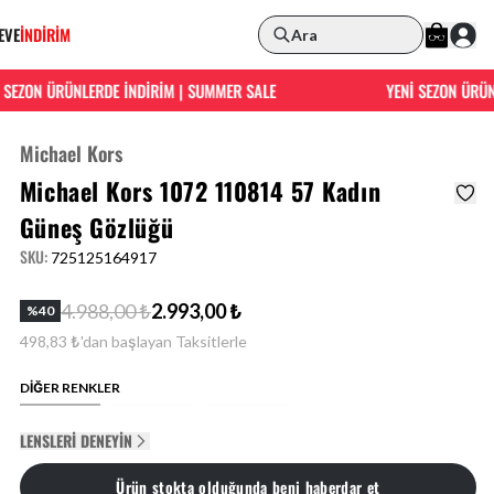
EVE
İNDİRİM
Ara
EZON ÜRÜNLERDE İNDİRİM | SUMMER SALE
YENİ SEZON ÜRÜNLE
Michael Kors
Michael Kors 1072 110814 57 Kadın
Güneş Gözlüğü
SKU
:
725125164917
4.988,00 ₺
2.993,00 ₺
%
40
498,83 ₺'dan başlayan Taksitlerle
DİĞER RENKLER
LENSLERI DENEYIN
Ürün stokta olduğunda beni haberdar et