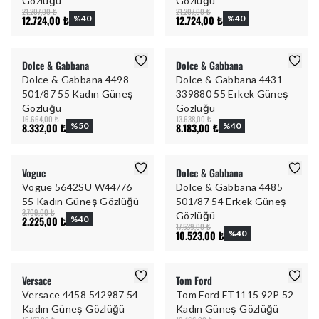
Gözlüğü
Gözlüğü
21.207,00 ₺
21.207,00 ₺
12.724,00 ₺
%
40
12.724,00 ₺
%
40
Dolce & Gabbana
Dolce & Gabbana
Dolce & Gabbana 4498
Dolce & Gabbana 4431
501/87 55 Kadın Güneş
339880 55 Erkek Güneş
Gözlüğü
Gözlüğü
16.664,00 ₺
13.638,00 ₺
8.332,00 ₺
%
50
8.183,00 ₺
%
40
Vogue
Dolce & Gabbana
Vogue 5642SU W44/76
Dolce & Gabbana 4485
55 Kadın Güneş Gözlüğü
501/87 54 Erkek Güneş
3.709,00 ₺
Gözlüğü
2.225,00 ₺
%
40
17.539,00 ₺
10.523,00 ₺
%
40
Versace
Tom Ford
Versace 4458 542987 54
Tom Ford FT1115 92P 52
Kadın Güneş Gözlüğü
Kadın Güneş Gözlüğü