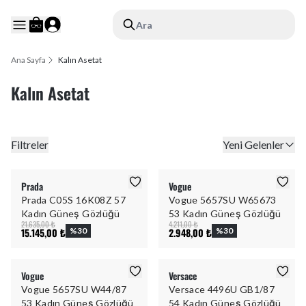
Ara
Ana Sayfa
Kalın Asetat
Kalın Asetat
Filtreler
Yeni Gelenler
Prada
Vogue
Prada C05S 16K08Z 57
Vogue 5657SU W65673
Kadın Güneş Gözlüğü
53 Kadın Güneş Gözlüğü
21.635,00 ₺
4.211,00 ₺
15.145,00 ₺
%
30
2.948,00 ₺
%
30
Vogue
Versace
Vogue 5657SU W44/87
Versace 4496U GB1/87
53 Kadın Güneş Gözlüğü
54 Kadın Güneş Gözlüğü