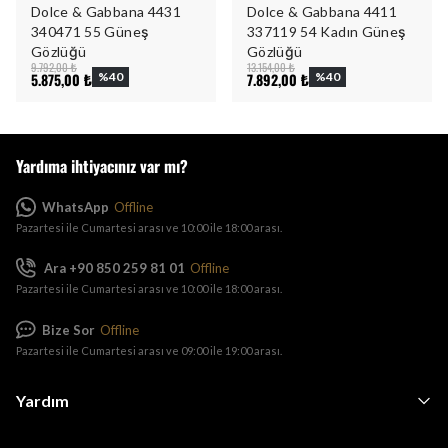
Dolce & Gabbana 4431
Dolce & Gabbana 4411
340471 55 Güneş
337119 54 Kadın Güneş
Gözlüğü
Gözlüğü
9.792,00 ₺
13.154,00 ₺
5.875,00 ₺
%
40
7.892,00 ₺
%
40
Yardıma ihtiyacınız var mı?
WhatsApp
Offline
Pazartesi ile Cumartesi arası ve 10:00 ile 18:00 arası.
Ara +90 850 259 81 01
Offline
Pazartesi ile Cumartesi arası ve 10:00 ile 18:00 arası.
Bize Sor
Offline
Pazartesi ile Cumartesi arası ve 09:00 ile 19:00 arası.
Yardım