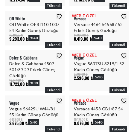
Tükendi
Tükendi
WEB'E ÖZEL
Off White
Versace
Off White OERI110 1007
Versace 4464 545687 52
54 Kadın Güneş Gözlüğü
Erkek Güneş Gözlüğü
15.488,27 ₺
14.031,00 ₺
9.293,00 ₺
%
40
8.419,00 ₺
%
40
Tükendi
Tükendi
WEB'E ÖZEL
Dolce & Gabbana
Vogue
Dolce & Gabbana 4507
Vogue 5637SU 3219/1 52
501/87 27 Erkek Güneş
Kadın Güneş Gözlüğü
3.709,00 ₺
Gözlüğü
2.596,00 ₺
%
30
16.747,00 ₺
11.723,00 ₺
%
30
Tükendi
Tükendi
WEB'E ÖZEL
Vogue
Versace
Vogue 5642SU W44/81
Versace 4458 GB1/87 54
55 Kadın Güneş Gözlüğü
Kadın Güneş Gözlüğü
4.458,00 ₺
15.127,00 ₺
2.675,00 ₺
%
40
9.076,00 ₺
%
40
Tükendi
Tükendi