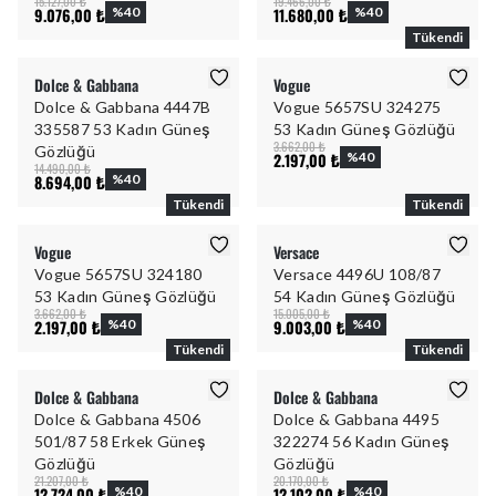
15.127,00 ₺
19.466,00 ₺
9.076,00 ₺
%
40
11.680,00 ₺
%
40
Tükendi
Dolce & Gabbana
Vogue
Dolce & Gabbana 4447B
Vogue 5657SU 324275
335587 53 Kadın Güneş
53 Kadın Güneş Gözlüğü
3.662,00 ₺
Gözlüğü
2.197,00 ₺
%
40
14.490,00 ₺
8.694,00 ₺
%
40
Tükendi
Tükendi
Vogue
Versace
Vogue 5657SU 324180
Versace 4496U 108/87
53 Kadın Güneş Gözlüğü
54 Kadın Güneş Gözlüğü
3.662,00 ₺
15.005,00 ₺
2.197,00 ₺
%
40
9.003,00 ₺
%
40
Tükendi
Tükendi
Dolce & Gabbana
Dolce & Gabbana
Dolce & Gabbana 4506
Dolce & Gabbana 4495
501/87 58 Erkek Güneş
322274 56 Kadın Güneş
Gözlüğü
Gözlüğü
21.207,00 ₺
20.170,00 ₺
12.724,00 ₺
%
40
12.102,00 ₺
%
40