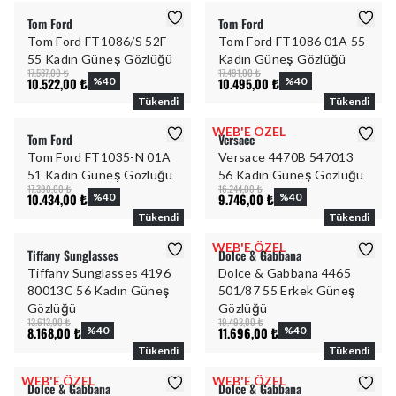
Tom Ford
Tom Ford
Tom Ford FT1086/S 52F
Tom Ford FT1086 01A 55
55 Kadın Güneş Gözlüğü
Kadın Güneş Gözlüğü
17.537,00 ₺
17.491,00 ₺
10.522,00 ₺
%
40
10.495,00 ₺
%
40
Tükendi
Tükendi
WEB'E ÖZEL
Tom Ford
Versace
Tom Ford FT1035-N 01A
Versace 4470B 547013
51 Kadın Güneş Gözlüğü
56 Kadın Güneş Gözlüğü
17.390,00 ₺
16.244,00 ₺
10.434,00 ₺
%
40
9.746,00 ₺
%
40
Tükendi
Tükendi
WEB'E ÖZEL
Tiffany Sunglasses
Dolce & Gabbana
Tiffany Sunglasses 4196
Dolce & Gabbana 4465
80013C 56 Kadın Güneş
501/87 55 Erkek Güneş
Gözlüğü
Gözlüğü
13.613,00 ₺
19.493,00 ₺
8.168,00 ₺
%
40
11.696,00 ₺
%
40
Tükendi
Tükendi
WEB'E ÖZEL
WEB'E ÖZEL
Dolce & Gabbana
Dolce & Gabbana