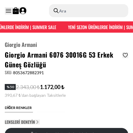
Ara
NLERDE İNDİRİM | SUMMER SALE
YENİ SEZON ÜRÜNLERDE İNDİRİM | SUM
Giorgio Armani
Giorgio Armani 6076 30016G 53 Erkek
Güneş Gözlüğü
SKU
:
8053672882391
2.343,00 ₺
1.172,00 ₺
%
50
390,67 ₺'dan başlayan Taksitlerle
DİĞER RENKLER
LENSLERI DENEYIN