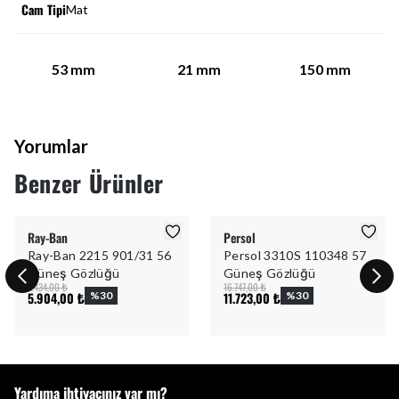
Cam Tipi
Mat
53
mm
21
mm
150
mm
Yorumlar
Benzer Ürünler
Ray-Ban
Persol
Ray-Ban 2215 901/31 56
Persol 3310S 110348 57
Güneş Gözlüğü
Güneş Gözlüğü
8.434,00 ₺
16.747,00 ₺
5.904,00 ₺
%
30
11.723,00 ₺
%
30
Yardıma ihtiyacınız var mı?