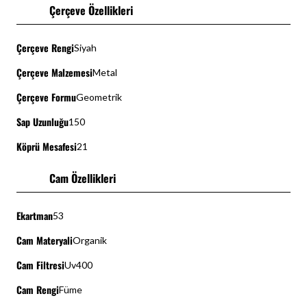
Çerçeve Özellikleri
Çerçeve Rengi
Siyah
Çerçeve Malzemesi
Metal
Çerçeve Formu
Geometrik
Sap Uzunluğu
150
Köprü Mesafesi
21
Cam Özellikleri
Ekartman
53
Cam Materyali
Organik
Cam Filtresi
Uv400
Cam Rengi
Füme