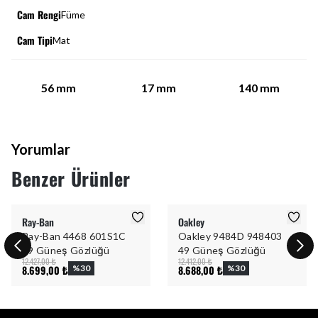
Cam Rengi
Füme
Cam Tipi
Mat
56
mm
17
mm
140
mm
Yorumlar
Benzer Ürünler
Ray-Ban
Oakley
Ray-Ban 4468 601S1C
Oakley 9484D 948403
59 Güneş Gözlüğü
49 Güneş Gözlüğü
12.427,00 ₺
12.412,00 ₺
8.699,00 ₺
%
30
8.688,00 ₺
%
30