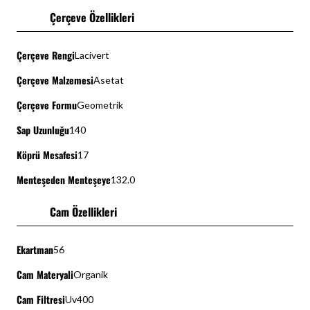
Çerçeve Özellikleri
Çerçeve Rengi
Lacivert
Çerçeve Malzemesi
Asetat
Çerçeve Formu
Geometrik
Sap Uzunluğu
140
Köprü Mesafesi
17
Menteşeden Menteşeye
132.0
Cam Özellikleri
Ekartman
56
Cam Materyali
Organik
Cam Filtresi
Uv400