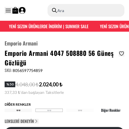
Ara
YENİ SEZON ÜRÜNLERDE İNDİRİM | SUMMER SALE
YENİ SEZON ÜRÜNL
Emporio Armani
Emporio Armani 4047 508880 56 Güneş
Gözlüğü
SKU
:
8056597754859
4.048,00 ₺
2.024,00 ₺
%
50
337,33 ₺'dan başlayan Taksitlerle
DİĞER RENKLER
Diğer Renkler
LENSLERI DENEYIN